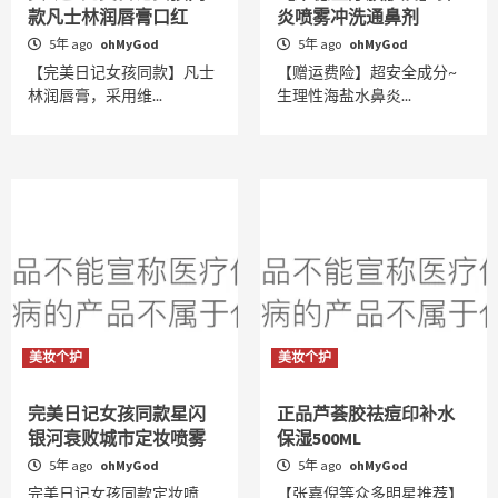
款凡士林润唇膏口红
炎喷雾冲洗通鼻剂
5年 ago
ohMyGod
5年 ago
ohMyGod
【完美日记女孩同款】凡士
【赠运费险】超安全成分~
林润唇膏，采用维...
生理性海盐水鼻炎...
美妆个护
美妆个护
完美日记女孩同款星闪
正品芦荟胶祛痘印补水
银河衰败城市定妆喷雾
保湿500ML
5年 ago
ohMyGod
5年 ago
ohMyGod
完美日记女孩同款定妆喷
【张嘉倪等众多明星推荐】