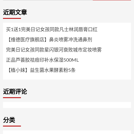
航
近期文章
买1送1完美日记女孩同款凡士林润唇膏口红
【维德医疗旗舰店】鼻炎喷雾冲洗通鼻剂
完美日记女孩同款星闪银河衰败城市定妆喷雾
正品芦荟胶祛痘印补水保湿500ML
【植小妹】益生菌水果酵素粉5条
近期评论
分类