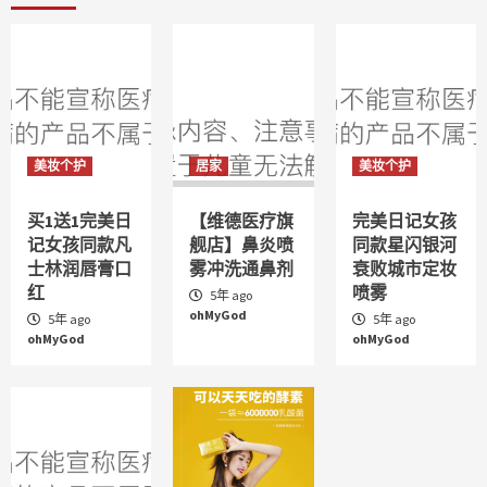
美妆个护
居家
美妆个护
买1送1完美日
【维德医疗旗
完美日记女孩
记女孩同款凡
舰店】鼻炎喷
同款星闪银河
士林润唇膏口
雾冲洗通鼻剂
衰败城市定妆
红
喷雾
5年 ago
ohMyGod
5年 ago
5年 ago
ohMyGod
ohMyGod