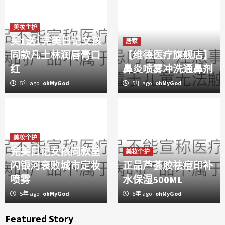
美妆个护
买1送1完美日记女孩
居家
同款凡士林润唇膏口
【维德医疗旗舰店】
红
鼻炎喷雾冲洗通鼻剂
5年 ago
ohMyGod
5年 ago
ohMyGod
美妆个护
完美日记女孩同款星
美妆个护
闪银河衰败城市定妆
正品芦荟胶祛痘印补
喷雾
水保湿500ML
5年 ago
ohMyGod
5年 ago
ohMyGod
Featured Story