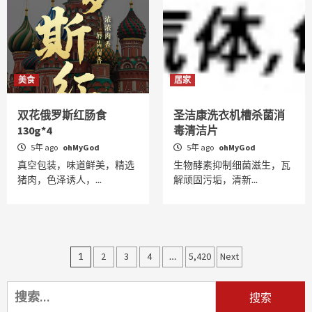
美食
居家
双花俄罗斯红肠食
圣洁康洗衣机槽杀菌消
130g*4
毒清洁片
5年 ago
ohMyGod
5年 ago
ohMyGod
真空包装，味道鲜美，精选
生物酵素抑制细菌滋生，瓦
猪肉，色泽诱人，...
解顽固污垢，清新...
文
1
2
3
4
…
5,420
Next
章
搜
导
索：