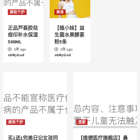
美妆个护
美食
正品芦荟胶祛
【植小妹】益
痘印补水保湿
生菌水果酵素
500ML
粉5条
5年 ago
5年 ago
ohMyGod
ohMyGod
美妆个护
居家
买1送1完美日记女孩同
【维德医疗旗舰店】鼻