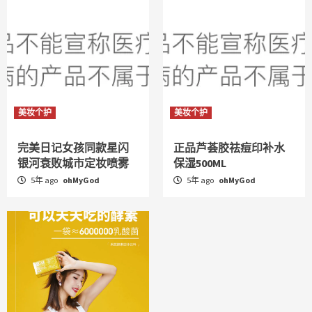
美妆个护
美妆个护
完美日记女孩同款星闪
正品芦荟胶祛痘印补水
银河衰败城市定妆喷雾
保湿500ML
5年 ago
ohMyGod
5年 ago
ohMyGod