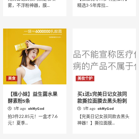
雾，不浮粉神器，膜...
精选3-5年库拉...
美食
美妆个护
【植小妹】益生菌水果
买1送1完美日记女孩同
酵素粉5条
款撕拉面膜去黑头粉刺
5年 ago
ohMyGod
5年 ago
ohMyGod
拍3件22.85元！一盒才7.6
【完美日记女孩同款去黑头
元！夏季...
神器！】撕拉面膜...