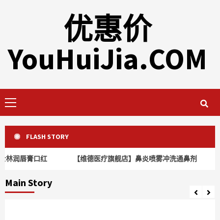
Skip
优惠价
to
content
YouHuiJia.COM
Primary
Menu
FLASH STORY
士林润唇膏口红
【维德医疗旗舰店】鼻炎喷雾冲洗通鼻剂
Main Story