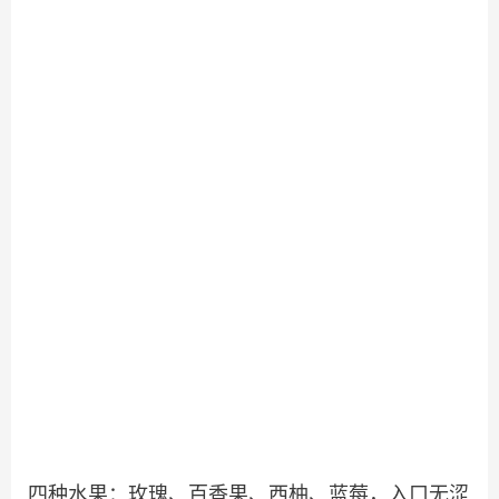
四种水果：玫瑰、百香果、西柚、蓝莓，入口无涩