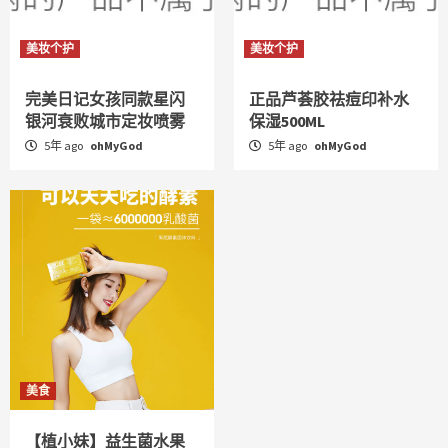
美妆个护
美妆个护
完美日记女孩同款星闪
正品芦荟胶祛痘印补水
银河衰败城市定妆喷雾
保湿500ML
5年 ago
ohMyGod
5年 ago
ohMyGod
美食
【植小妹】益生菌水果