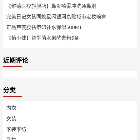
【维德医疗旗舰店】鼻炎喷雾冲洗通鼻剂
完美日记女孩同款星闪银河衰败城市定妆喷雾
正品芦荟胶祛痘印补水保湿500ML
【植小妹】益生菌水果酵素粉5条
近期评论
分类
内衣
女装
家装家纺
寻物