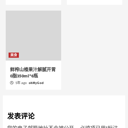
美食
鲜榨山楂果汁解腻开胃
0脂350ml*6瓶
5年 ago
ohMyGod
发表评论
您的电子邮箱地址不会被公开。
必填项已用
*
标注