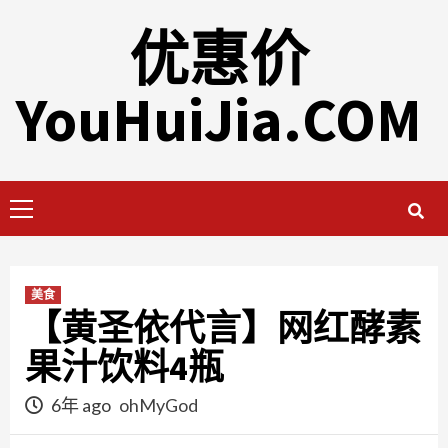
Skip
优惠价
to
content
YouHuiJia.COM
Primary
Menu
美食
【黄圣依代言】网红酵素
果汁饮料4瓶
6年 ago
ohMyGod