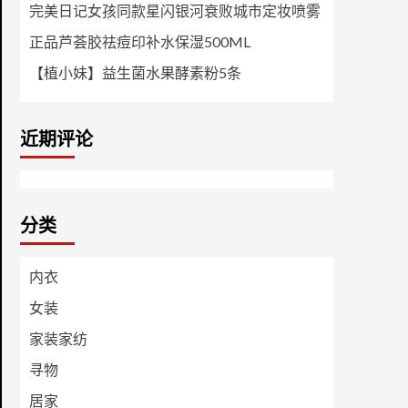
完美日记女孩同款星闪银河衰败城市定妆喷雾
正品芦荟胶祛痘印补水保湿500ML
【植小妹】益生菌水果酵素粉5条
近期评论
分类
内衣
女装
家装家纺
寻物
居家