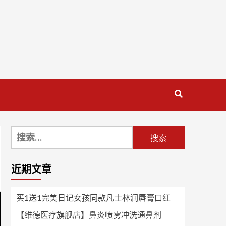
搜
索：
近期文章
买1送1完美日记女孩同款凡士林润唇膏口红
【维德医疗旗舰店】鼻炎喷雾冲洗通鼻剂