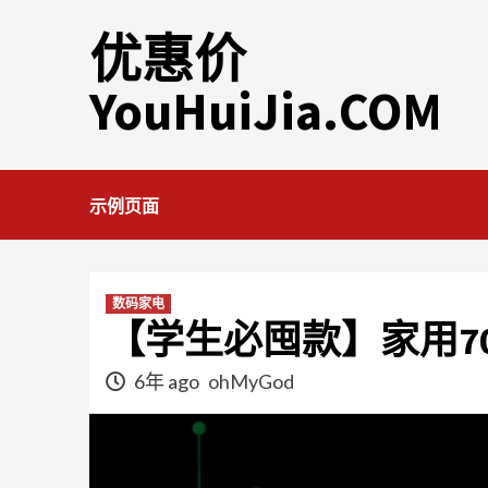
Skip
优惠价
to
content
YouHuiJia.COM
示例页面
数码家电
【学生必囤款】家用7
6年 ago
ohMyGod