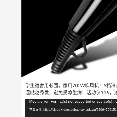
学生宿舍用必囤，家用700W吹风机！5档
湿哒哒秀发，避免受凉生病！活动仅14.9，
视
Media error: Format(s) not supported or source(s) n
频
下载文件: https://cloud.video.taobao.com/play/u/22064709151
播