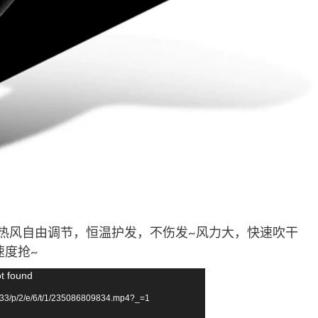
冷热风自由调节，恒温护发，不伤发~风力大，快速吹干
速度抢~
ot found
33/p/2/e/6/t/1/235086809834.mp4?_=1