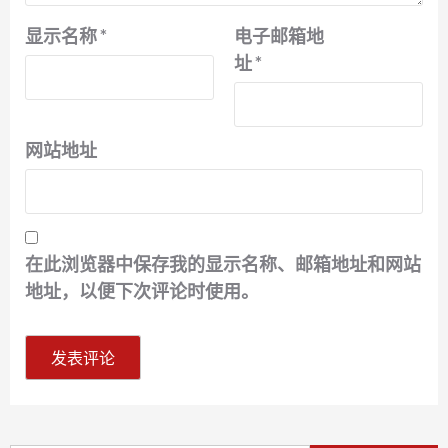
显示名称
*
电子邮箱地
址
*
网站地址
在此浏览器中保存我的显示名称、邮箱地址和网站
地址，以便下次评论时使用。