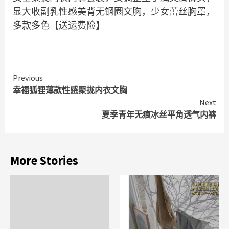
显大收副乳性感美背无钢圈文胸，少女蕾丝胸罩，
多款多色【送运费险】
Continue
Previous
幸福狐狸薄款性感聚拢内衣文胸
Reading
Next
夏季青年无痕冰丝平角透气内裤
More Stories