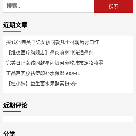
搜
索：
近期文章
买1送1完美日记女孩同款凡士林润唇膏口红
【维德医疗旗舰店】鼻炎喷雾冲洗通鼻剂
完美日记女孩同款星闪银河衰败城市定妆喷雾
正品芦荟胶祛痘印补水保湿500ML
【植小妹】益生菌水果酵素粉5条
近期评论
分类