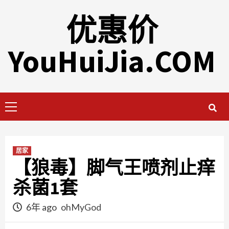
Skip
优惠价
to
content
YouHuiJia.COM
Primary
Menu
居家
【狼毒】脚气王喷剂止痒
杀菌1套
6年 ago
ohMyGod