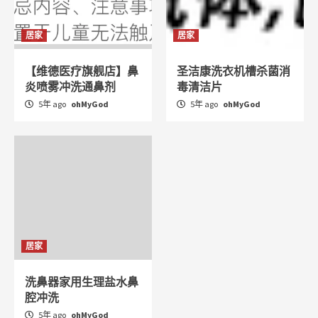
居家
居家
【维德医疗旗舰店】鼻
圣洁康洗衣机槽杀菌消
炎喷雾冲洗通鼻剂
毒清洁片
5年 ago
ohMyGod
5年 ago
ohMyGod
居家
洗鼻器家用生理盐水鼻
腔冲洗
5年 ago
ohMyGod