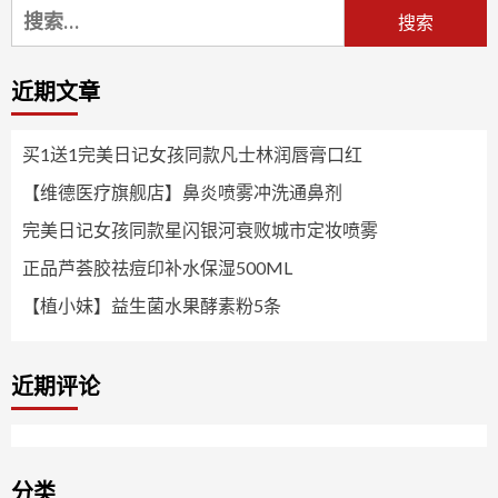
搜
索：
近期文章
买1送1完美日记女孩同款凡士林润唇膏口红
【维德医疗旗舰店】鼻炎喷雾冲洗通鼻剂
完美日记女孩同款星闪银河衰败城市定妆喷雾
正品芦荟胶祛痘印补水保湿500ML
【植小妹】益生菌水果酵素粉5条
近期评论
分类