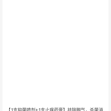
【1支抑菌喷剂+1支止痒药膏】祛除脚气，杀菌消