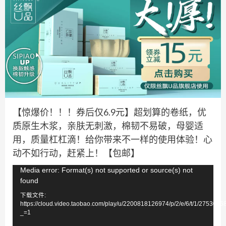
【惊爆价！！！券后仅6.9元】超划算的卷纸，优
质原生木浆，亲肤无刺激，棉韧不易破，母婴适
用，质量杠杠滴！给你带来不一样的使用体验！心
动不如行动，赶紧上！【包邮】
视
Media error: Format(s) not supported or source(s) not
found
频
下载文件:
播
https://cloud.video.taobao.com/play/u/2200818126974/p/2/e/6/t/1/275304
放
_=1
器