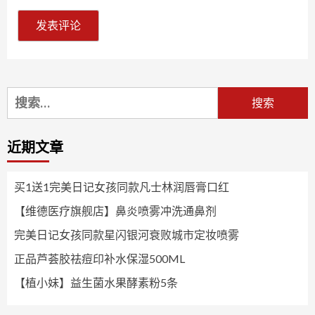
搜
索：
近期文章
买1送1完美日记女孩同款凡士林润唇膏口红
【维德医疗旗舰店】鼻炎喷雾冲洗通鼻剂
完美日记女孩同款星闪银河衰败城市定妆喷雾
正品芦荟胶祛痘印补水保湿500ML
【植小妹】益生菌水果酵素粉5条