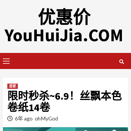
Skip
优惠价
to
content
YouHuiJia.COM
Primary
Menu
居家
限时秒杀~6.9！丝飘本色
卷纸14卷
6年 ago
ohMyGod