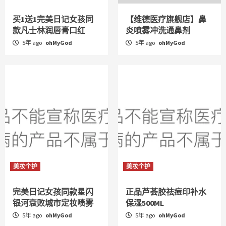
买1送1完美日记女孩同
【维德医疗旗舰店】鼻
款凡士林润唇膏口红
炎喷雾冲洗通鼻剂
5年 ago
ohMyGod
5年 ago
ohMyGod
美妆个护
美妆个护
完美日记女孩同款星闪
正品芦荟胶祛痘印补水
银河衰败城市定妆喷雾
保湿500ML
5年 ago
ohMyGod
5年 ago
ohMyGod