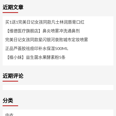
近期文章
买1送1完美日记女孩同款凡士林润唇膏口红
【维德医疗旗舰店】鼻炎喷雾冲洗通鼻剂
完美日记女孩同款星闪银河衰败城市定妆喷雾
正品芦荟胶祛痘印补水保湿500ML
【植小妹】益生菌水果酵素粉5条
近期评论
分类
内衣