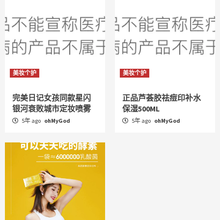
美妆个护
美妆个护
完美日记女孩同款星闪
正品芦荟胶祛痘印补水
银河衰败城市定妆喷雾
保湿500ML
5年 ago
ohMyGod
5年 ago
ohMyGod