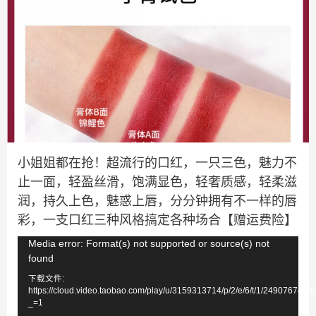
小姐姐都在抢！超流行的口红，一只三色，魅力不
止一面，轻盈丝滑，饱满显色，轻奢质感，轻柔滋
润，持久上色，魅惑上唇，分分钟拥有不一样的唇
彩，一支口红三种风格搞定各种场合【赠运费险】
视
Media error: Format(s) not supported or source(s) not
found
频
下载文件:
播
https://cloud.video.taobao.com/play/u/3159313714/p/2/e/6/t/1/249076744
放
_=1