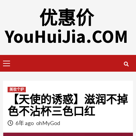
Skip
优惠价
to
content
YouHuiJia.COM
Primary
Menu
美妆个护
【天使的诱惑】滋润不掉
色不沾杯三色口红
6年 ago
ohMyGod