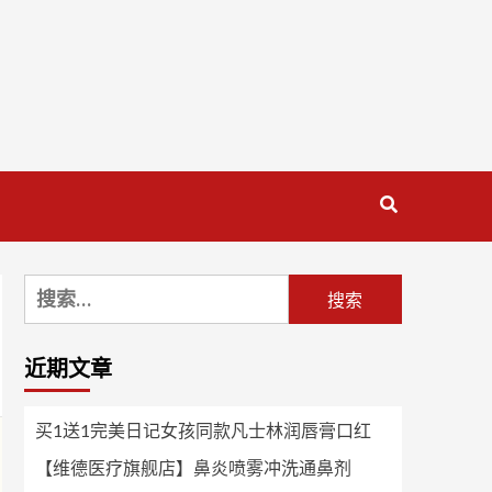
搜
索：
近期文章
买1送1完美日记女孩同款凡士林润唇膏口红
【维德医疗旗舰店】鼻炎喷雾冲洗通鼻剂