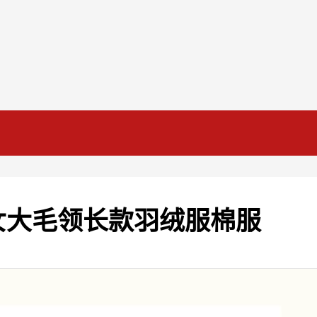
女大毛领长款羽绒服棉服