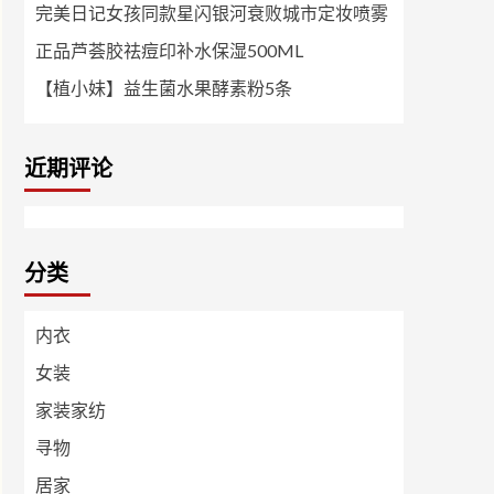
完美日记女孩同款星闪银河衰败城市定妆喷雾
正品芦荟胶祛痘印补水保湿500ML
【植小妹】益生菌水果酵素粉5条
近期评论
分类
内衣
女装
家装家纺
寻物
居家