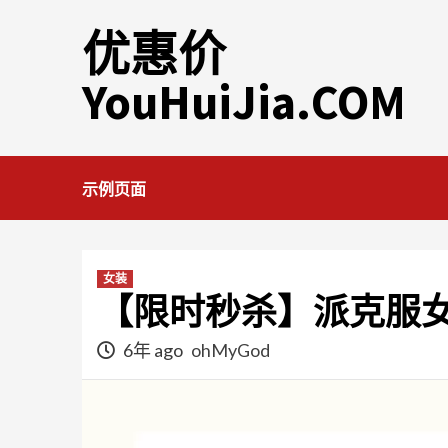
Skip
优惠价
to
content
YouHuiJia.COM
示例页面
女装
【限时秒杀】派克服
6年 ago
ohMyGod