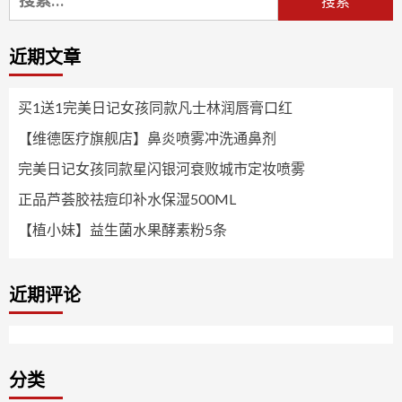
索：
近期文章
买1送1完美日记女孩同款凡士林润唇膏口红
【维德医疗旗舰店】鼻炎喷雾冲洗通鼻剂
完美日记女孩同款星闪银河衰败城市定妆喷雾
正品芦荟胶祛痘印补水保湿500ML
【植小妹】益生菌水果酵素粉5条
近期评论
分类