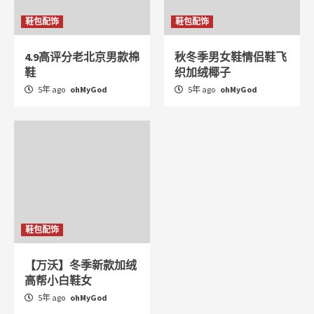
鞋包配饰
鞋包配饰
4.9高评分老北京男款棉
秋冬季男女鞋情侣鞋飞
鞋
织加绒椰子
5年 ago
ohMyGod
5年 ago
ohMyGod
鞋包配饰
【万沃】冬季新款加绒
高帮小白鞋女
5年 ago
ohMyGod