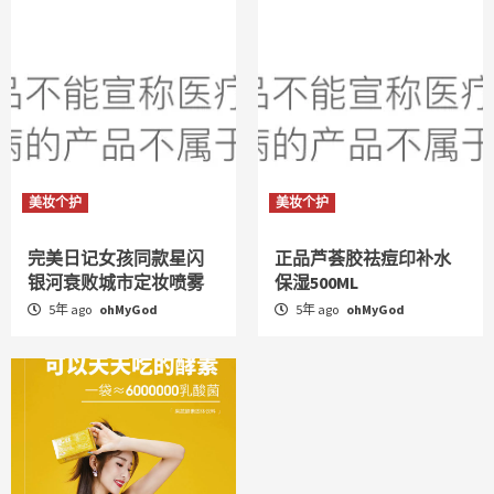
美妆个护
美妆个护
完美日记女孩同款星闪
正品芦荟胶祛痘印补水
银河衰败城市定妆喷雾
保湿500ML
5年 ago
ohMyGod
5年 ago
ohMyGod