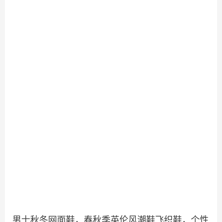
男士秋冬网面鞋，春秋季英伦风潮鞋飞织鞋，个性