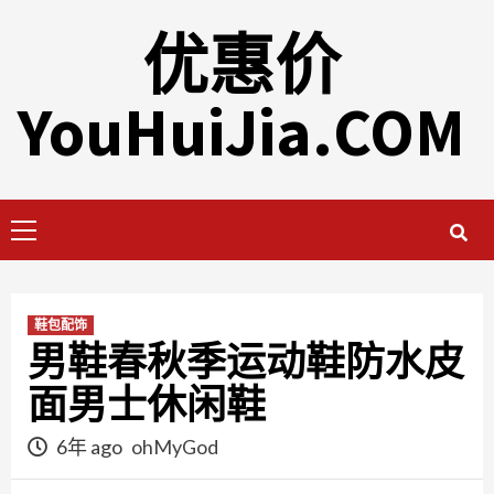
Skip
优惠价
to
content
YouHuiJia.COM
Primary
Menu
鞋包配饰
男鞋春秋季运动鞋防水皮
面男士休闲鞋
6年 ago
ohMyGod