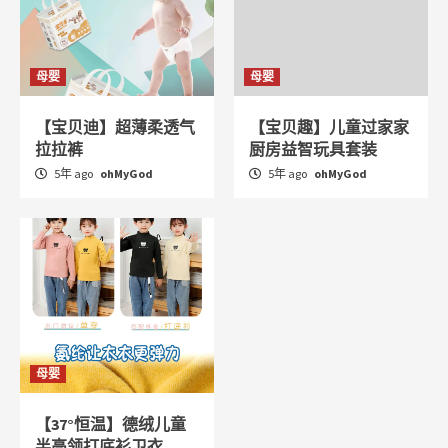
母婴
母婴
【宝贝迪】超薄柔透气
【宝贝趣】儿童过家家
拉拉裤
厨房益智玩具套装
5年 ago
ohMyGod
5年 ago
ohMyGod
母婴
【37°恒温】德绒儿童
半高领打底衫卫衣