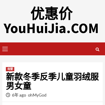
Skip
优惠价
to
content
YouHuiJia.COM
Primary
Menu
母婴
新款冬季反季儿童羽绒服
男女童
6年 ago
ohMyGod