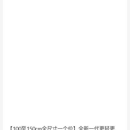
【100至150cm全尺寸一个价】全新一代更轻更