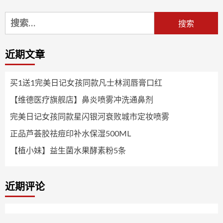
搜
索：
近期文章
买1送1完美日记女孩同款凡士林润唇膏口红
【维德医疗旗舰店】鼻炎喷雾冲洗通鼻剂
完美日记女孩同款星闪银河衰败城市定妆喷雾
正品芦荟胶祛痘印补水保湿500ML
【植小妹】益生菌水果酵素粉5条
近期评论