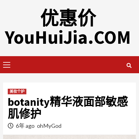
Skip
优惠价
to
content
YouHuiJia.COM
Primary
Menu
美妆个护
botanity精华液面部敏感
肌修护
6年 ago
ohMyGod