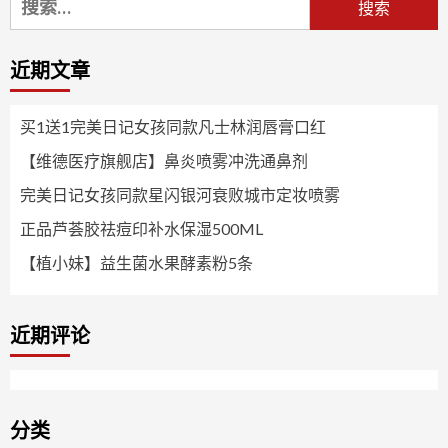
索：
近期文章
买1送1完美日记女孩同款凡士林润唇膏口红
【维德医疗旗舰店】鼻炎喷雾冲洗通鼻剂
完美日记女孩同款星闪银河衰败城市定妆喷雾
正品芦荟胶祛痘印补水保湿500ML
【植小妹】益生菌水果酵素粉5条
近期评论
分类