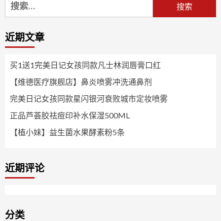
搜
索：
近期文章
买1送1完美日记女孩同款凡士林润唇膏口红
【维德医疗旗舰店】鼻炎喷雾冲洗通鼻剂
完美日记女孩同款星闪银河衰败城市定妆喷雾
正品芦荟胶祛痘印补水保湿500ML
【植小妹】益生菌水果酵素粉5条
近期评论
分类