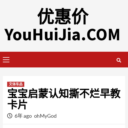
Skip
优惠价
to
content
YouHuiJia.COM
Primary
Menu
文体车品
宝宝启蒙认知撕不烂早教
卡片
6年 ago
ohMyGod