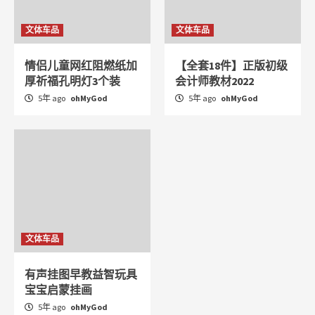
文体车品
文体车品
情侣儿童网红阻燃纸加
【全套18件】正版初级
厚祈福孔明灯3个装
会计师教材2022
5年 ago
ohMyGod
5年 ago
ohMyGod
文体车品
有声挂图早教益智玩具
宝宝启蒙挂画
5年 ago
ohMyGod