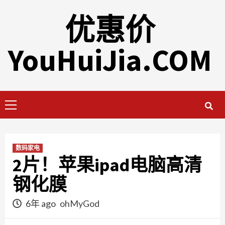
Skip
优惠价
to
content
YouHuiJia.COM
Primary
Menu
数码家电
2片！苹果ipad电脑高清
钢化膜
6年 ago
ohMyGod