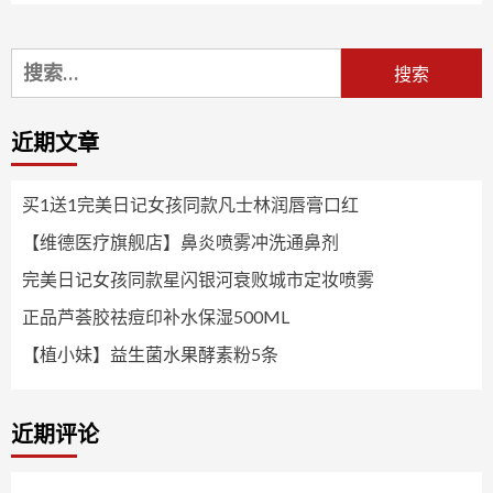
搜
索：
近期文章
买1送1完美日记女孩同款凡士林润唇膏口红
【维德医疗旗舰店】鼻炎喷雾冲洗通鼻剂
完美日记女孩同款星闪银河衰败城市定妆喷雾
正品芦荟胶祛痘印补水保湿500ML
【植小妹】益生菌水果酵素粉5条
近期评论