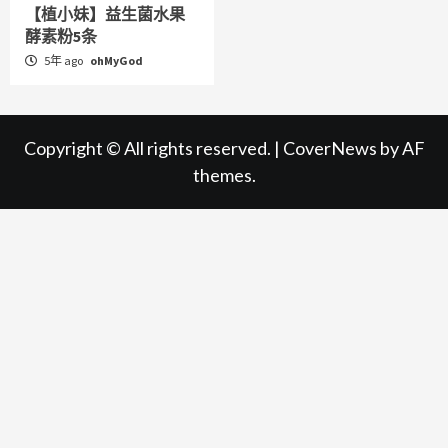
【植小妹】益生菌水果
酵素粉5条
5年 ago
ohMyGod
Copyright © All rights reserved.
|
CoverNews
by AF
themes.