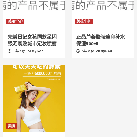
美妆个护
美妆个护
完美日记女孩同款星闪
正品芦荟胶祛痘印补水
银河衰败城市定妆喷雾
保湿500ML
5年 ago
ohMyGod
5年 ago
ohMyGod
美食