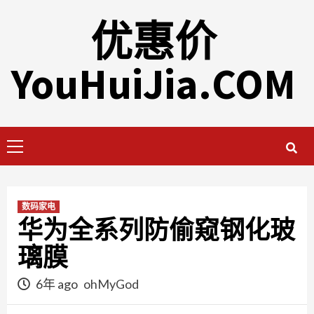
Skip
优惠价
to
content
YouHuiJia.COM
Primary
Menu
数码家电
华为全系列防偷窥钢化玻
璃膜
6年 ago
ohMyGod