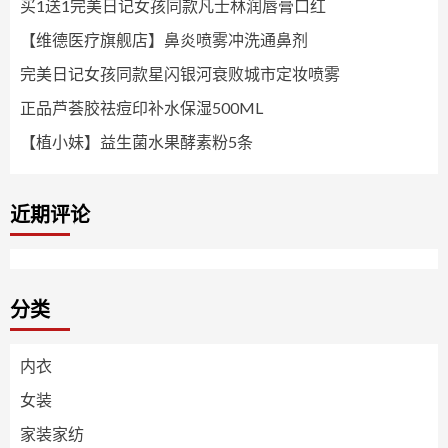
买1送1完美日记女孩同款凡士林润唇膏口红
【维德医疗旗舰店】鼻炎喷雾冲洗通鼻剂
完美日记女孩同款星闪银河衰败城市定妆喷雾
正品芦荟胶祛痘印补水保湿500ML
【植小妹】益生菌水果酵素粉5条
近期评论
分类
内衣
女装
家装家纺