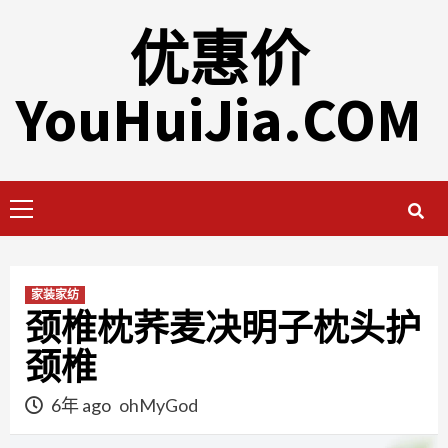
Skip
优惠价
to
content
YouHuiJia.COM
Primary
Menu
家装家纺
颈椎枕荞麦决明子枕头护
颈椎
6年 ago
ohMyGod