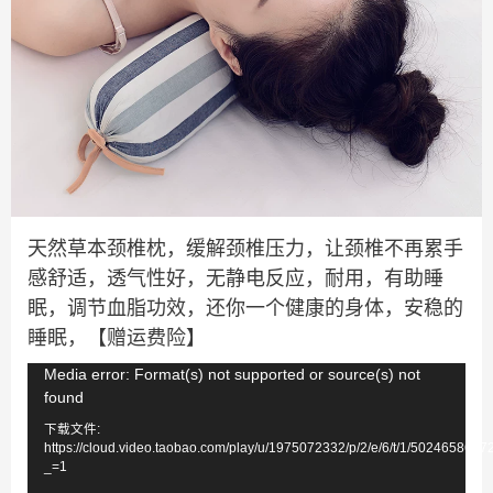
天然草本颈椎枕，缓解颈椎压力，让颈椎不再累手
感舒适，透气性好，无静电反应，耐用，有助睡
眠，调节血脂功效，还你一个健康的身体，安稳的
睡眠，【赠运费险】
视
Media error: Format(s) not supported or source(s) not
found
频
下载文件:
播
https://cloud.video.taobao.com/play/u/1975072332/p/2/e/6/t/1/502465863
放
_=1