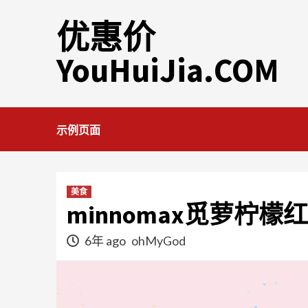
Skip
优惠价
to
content
YouHuiJia.COM
示例页面
美食
minnomax觅萝柠
6年 ago
ohMyGod