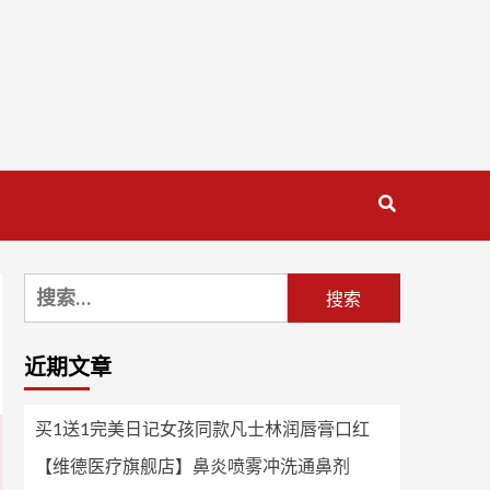
搜
索：
近期文章
买1送1完美日记女孩同款凡士林润唇膏口红
【维德医疗旗舰店】鼻炎喷雾冲洗通鼻剂