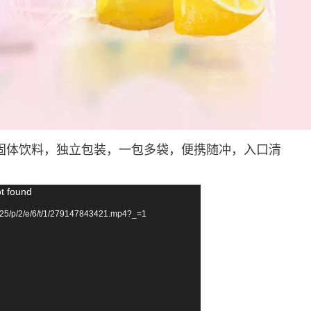
固体饮料，独立包装，一包多袋，便携随冲，入口清
ot found
25/p/2/e/6/t/1/279147843421.mp4?_=1