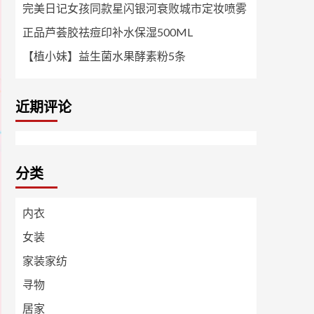
完美日记女孩同款星闪银河衰败城市定妆喷雾
正品芦荟胶祛痘印补水保湿500ML
【植小妹】益生菌水果酵素粉5条
近期评论
分类
内衣
女装
家装家纺
寻物
居家