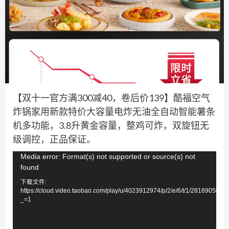
【双十一官方满300减40，卷后价139】酷福空气
炸锅家用新款特价大容量电炸无油全自动智能薯条
机多功能，3.8升黄金容量，整鸡可炸，双旋钮无
级调控，正品保证。
视
Media error: Format(s) not supported or source(s) not
found
频
下载文件:
播
https://cloud.video.taobao.com/play/u/4023912974/p/2/e/6/t/1/281690505
放
_=1
器