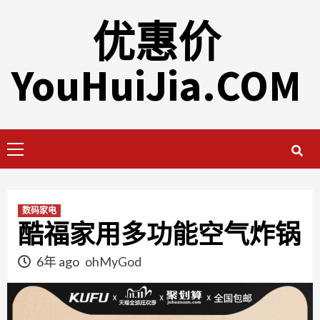
Skip
优惠价
to
content
YouHuiJia.COM
Primary
Menu
数码家电
酷福家用多功能空气炸锅
6年 ago
ohMyGod