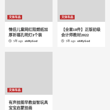
文体车品
文体车品
情侣儿童网红阻燃纸加
【全套18件】正版初级
厚祈福孔明灯3个装
会计师教材2022
5年 ago
ohMyGod
5年 ago
ohMyGod
文体车品
有声挂图早教益智玩具
宝宝启蒙挂画