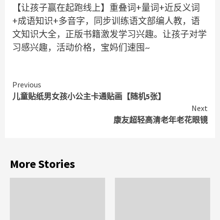
【让孩子赢在起跑线上】重叠词+量词+近反义词
+成语知识+多音字，同步训练语文部编人教，语
文知识大全，正版书籍激发学习兴趣。让孩子对学
习感兴趣，活动价格，宝妈们速囤~
Continue
Previous
儿童贴纸男女孩小公主卡通贴画【随机5张】
Reading
Next
康友超轻高清老年老花眼镜
More Stories