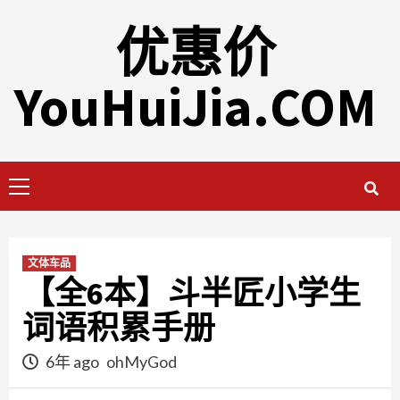
Skip
优惠价
to
content
YouHuiJia.COM
Primary
Menu
文体车品
【全6本】斗半匠小学生
词语积累手册
6年 ago
ohMyGod