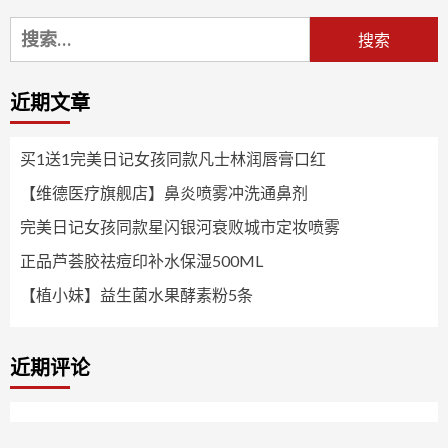
搜
索：
近期文章
买1送1完美日记女孩同款凡士林润唇膏口红
【维德医疗旗舰店】鼻炎喷雾冲洗通鼻剂
完美日记女孩同款星闪银河衰败城市定妆喷雾
正品芦荟胶祛痘印补水保湿500ML
【植小妹】益生菌水果酵素粉5条
近期评论