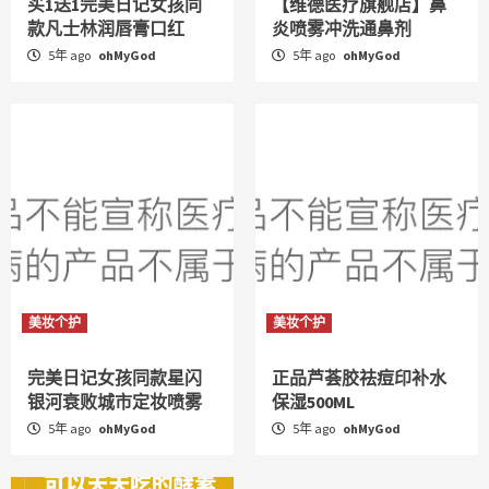
买1送1完美日记女孩同
【维德医疗旗舰店】鼻
款凡士林润唇膏口红
炎喷雾冲洗通鼻剂
5年 ago
ohMyGod
5年 ago
ohMyGod
美妆个护
美妆个护
完美日记女孩同款星闪
正品芦荟胶祛痘印补水
银河衰败城市定妆喷雾
保湿500ML
5年 ago
ohMyGod
5年 ago
ohMyGod