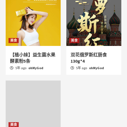
美食
美食
【植小妹】益生菌水果
双花俄罗斯红肠食
酵素粉5条
130g*4
5年 ago
ohMyGod
5年 ago
ohMyGod
美食