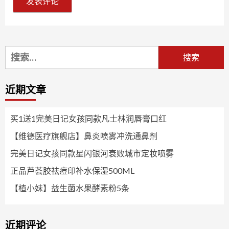
搜
索：
近期文章
买1送1完美日记女孩同款凡士林润唇膏口红
【维德医疗旗舰店】鼻炎喷雾冲洗通鼻剂
完美日记女孩同款星闪银河衰败城市定妆喷雾
正品芦荟胶祛痘印补水保湿500ML
【植小妹】益生菌水果酵素粉5条
近期评论