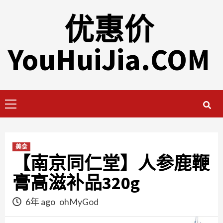
Skip
优惠价
to
content
YouHuiJia.COM
Primary
Menu
美食
【南京同仁堂】人参鹿鞭
膏高滋补品320g
6年 ago
ohMyGod