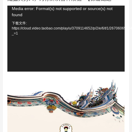
视
Media error: Format(s) not supported or source(s) not
found
频
下载文件:
播
https://cloud.video.taobao.com/play/u/3709114652/p/2/e/6/t/1/267060658
放
_=1
器