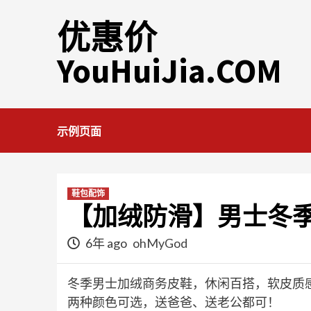
Skip
优惠价
to
content
YouHuiJia.COM
示例页面
鞋包配饰
【加绒防滑】男士冬
6年 ago
ohMyGod
冬季男士加绒商务皮鞋，休闲百搭，软皮质感
两种颜色可选，送爸爸、送老公都可！