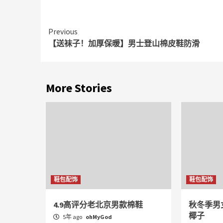
Continue
Previous
【送袜子！加厚保暖】男士登山棉皮鞋防滑
Reading
More Stories
鞋包配饰
鞋包配饰
4.9高评分老北京男款棉鞋
秋冬季男
椰子
5年 ago
ohMyGod