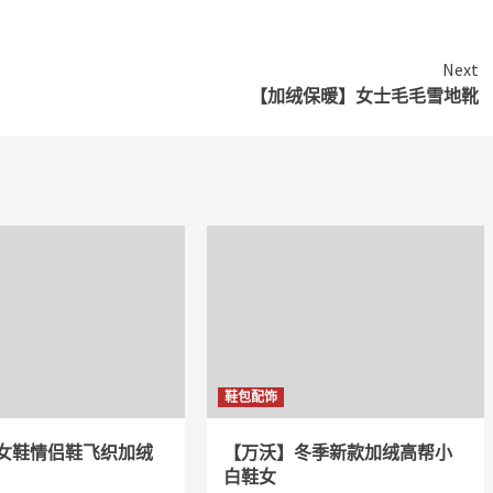
Next
【加绒保暖】女士毛毛雪地靴
鞋包配饰
女鞋情侣鞋飞织加绒
【万沃】冬季新款加绒高帮小
白鞋女