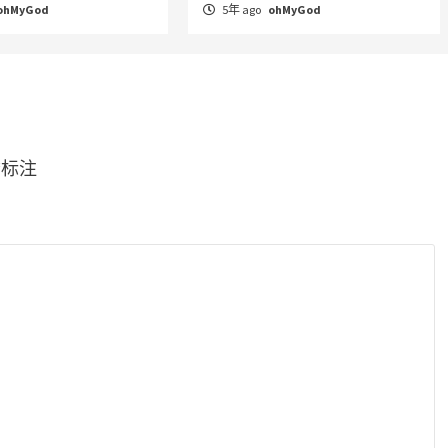
ohMyGod
5年 ago
ohMyGod
*
标注