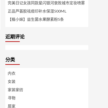
完美日记女孩同款星闪银河衰败城市定妆喷雾
正品芦荟胶祛痘印补水保湿500ML
【植小妹】益生菌水果酵素粉5条
近期评论
分类
内衣
女装
家装家纺
寻物
居家