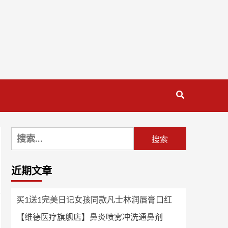
搜
索：
近期文章
买1送1完美日记女孩同款凡士林润唇膏口红
【维德医疗旗舰店】鼻炎喷雾冲洗通鼻剂