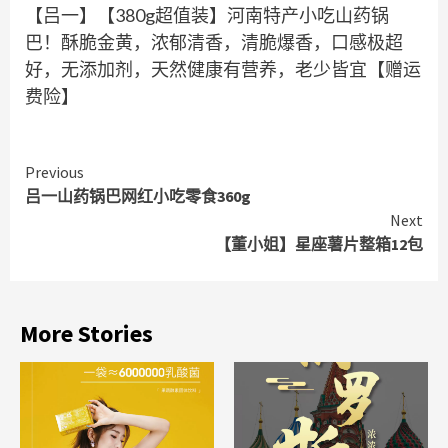
【吕一】【380g超值装】河南特产小吃山药锅
巴！酥脆金黄，浓郁清香，清脆爆香，口感极超
好，无添加剂，天然健康有营养，老少皆宜【赠运
费险】
Continue
Previous
吕一山药锅巴网红小吃零食360g
Reading
Next
【董小姐】星座薯片整箱12包
More Stories