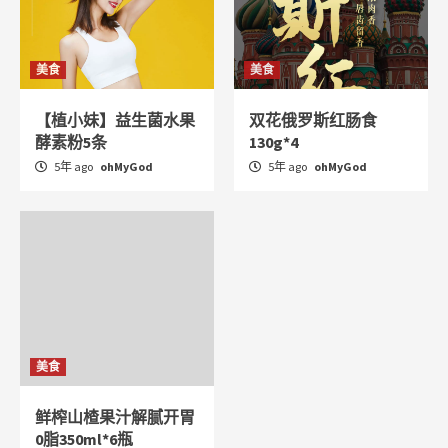
美食
美食
【植小妹】益生菌水果
双花俄罗斯红肠食
酵素粉5条
130g*4
5年 ago
ohMyGod
5年 ago
ohMyGod
美食
鲜榨山楂果汁解腻开胃
0脂350ml*6瓶