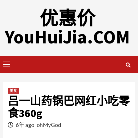
Skip
优惠价
to
content
YouHuiJia.COM
Primary
Menu
美食
吕一山药锅巴网红小吃零
食360g
6年 ago
ohMyGod