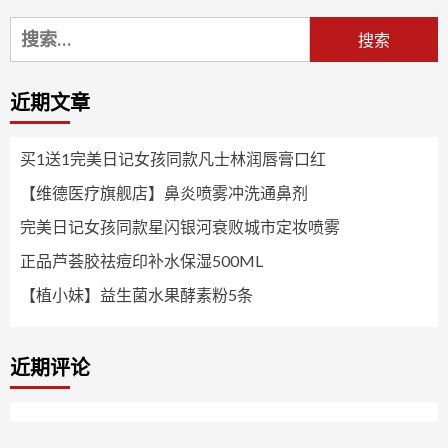
搜
索：
近期文章
买1送1完美日记女孩同款凡士林润唇膏口红
【维德医疗旗舰店】鼻炎喷雾冲洗通鼻剂
完美日记女孩同款星闪银河衰败城市定妆喷雾
正品芦荟胶祛痘印补水保湿500ML
【植小妹】益生菌水果酵素粉5条
近期评论