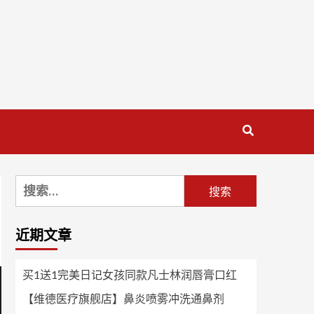
搜
索：
近期文章
买1送1完美日记女孩同款凡士林润唇膏口红
【维德医疗旗舰店】鼻炎喷雾冲洗通鼻剂