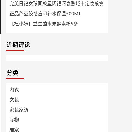
完美日记女孩同款星闪银河衰败城市定妆喷雾
正品芦荟胶祛痘印补水保湿500ML
【植小妹】益生菌水果酵素粉5条
近期评论
分类
内衣
女装
家装家纺
寻物
居家