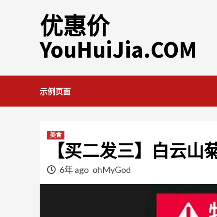
Skip
优惠价
to
content
YouHuiJia.COM
示例页面
美食
【买二发三】白云山
6年 ago
ohMyGod