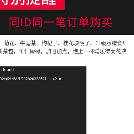
花、菊花、牛蒡茶、枸杞子、桂花决明子、升级版膳食纤
质茶包，忙忙碌碌，加班加点，泡上一杯暖暖得菊花决
ot found
02/p/2/e/6/t/1/282826333671.mp4?_=1