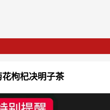
菊花枸杞决明子茶