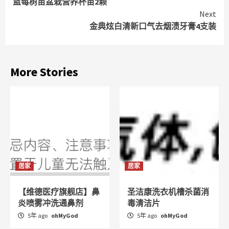
蓝莓树苗盆栽营养杯苗2颗
Reading
Next
金典炫白清新口气去烟渍牙膏4支装
More Stories
居家
居家
【维德医疗旗舰店】鼻
圣洁康洗衣机槽杀菌消
炎喷雾冲洗通鼻剂
毒清洁片
5年 ago
ohMyGod
5年 ago
ohMyGod