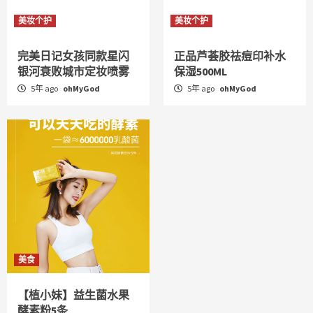
美妆个护
美妆个护
完美日记女孩同款星闪
正品芦荟胶祛痘印补水
银河衰败城市定妆喷雾
保湿500ML
5年 ago
ohMyGod
5年 ago
ohMyGod
美食
【植小妹】益生菌水果
酵素粉5条