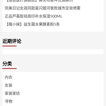
完美日记女孩同款星闪银河衰败城市定妆喷雾
正品芦荟胶祛痘印补水保湿500ML
【植小妹】益生菌水果酵素粉5条
近期评论
分类
内衣
女装
家装家纺
寻物