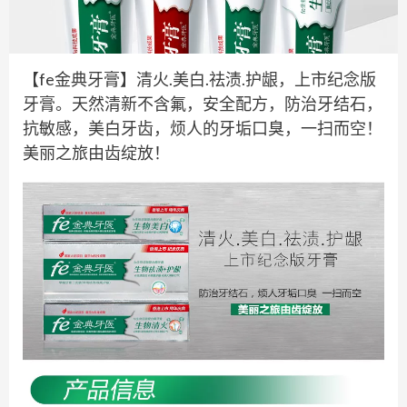
【fe金典牙膏】清火.美白.祛渍.护龈，上市纪念版
牙膏。天然清新不含氟，安全配方，防治牙结石，
抗敏感，美白牙齿，烦人的牙垢口臭，一扫而空！
美丽之旅由齿绽放！