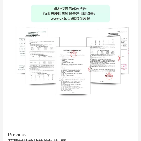
Continue
Previous