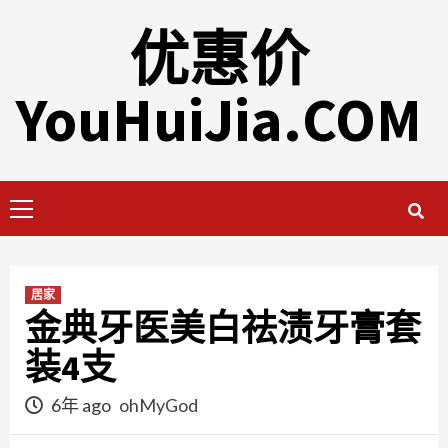
Skip
优惠价
to
content
YouHuiJia.COM
Primary
Menu
居家
金典牙医美白祛渍牙膏套
装4支
6年 ago
ohMyGod