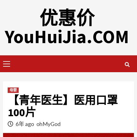
Skip
优惠价
to
content
YouHuiJia.COM
Primary
Menu
母婴
【青年医生】医用口罩
100片
6年 ago
ohMyGod