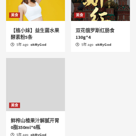
美食
美食
【植小妹】益生菌水果
双花俄罗斯红肠食
酵素粉5条
130g*4
5年 ago
ohMyGod
5年 ago
ohMyGod
美食
鲜榨山楂果汁解腻开胃
0脂350ml*6瓶
5年 ago
ohMyGod