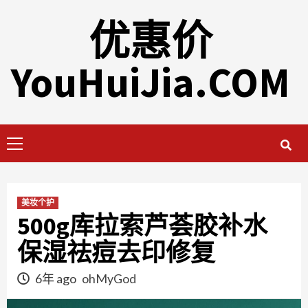
Skip
优惠价
to
content
YouHuiJia.COM
Primary
Menu
美妆个护
500g库拉索芦荟胶补水
保湿祛痘去印修复
6年 ago
ohMyGod