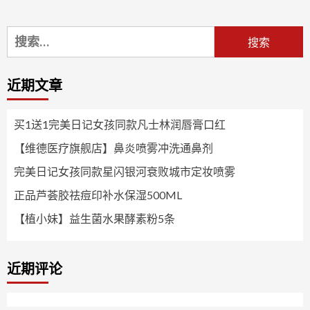
搜
索：
近期文章
买1送1完美日记女孩同款凡士林润唇膏口红
【维德医疗旗舰店】鼻炎喷雾冲洗通鼻剂
完美日记女孩同款星闪银河衰败城市定妆喷雾
正品芦荟胶祛痘印补水保湿500ML
【植小妹】益生菌水果酵素粉5条
近期评论