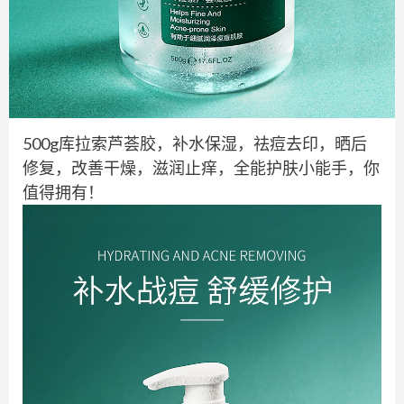
500g库拉索芦荟胶，补水保湿，祛痘去印，晒后
修复，改善干燥，滋润止痒，全能护肤小能手，你
值得拥有！