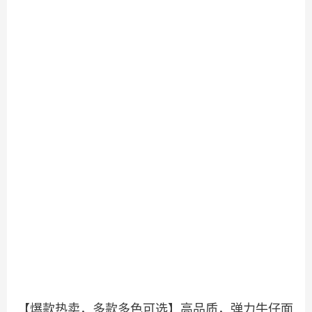
【爆款热卖，多款多色可选】高品质，弹力牛仔面