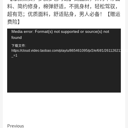
料、简约修身，棉弹舒适，不挑身材，轻松驾驭，
超有范；优质面料，舒适贴身，男人必备！【赠运
费险】
视
Media error: Format(s) not supported or source(s) not
found
频
下载文件:
播
https://cloud.video.taobao.com/play/u/865461095/p/2/e/6/t/1/26112621188
放
_=1
器
Continue
Previous