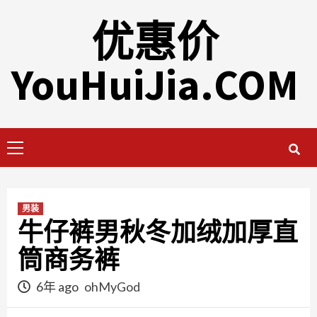
Skip
优惠价
to
content
YouHuiJia.COM
Primary
Menu
男装
牛仔裤男秋冬加绒加厚直
筒商务裤
6年 ago
ohMyGod