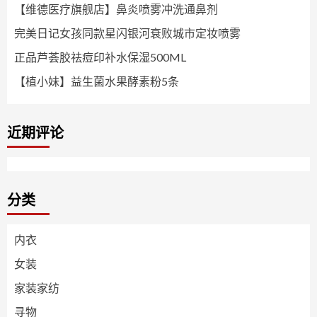
【维德医疗旗舰店】鼻炎喷雾冲洗通鼻剂
完美日记女孩同款星闪银河衰败城市定妆喷雾
正品芦荟胶祛痘印补水保湿500ML
【植小妹】益生菌水果酵素粉5条
近期评论
分类
内衣
女装
家装家纺
寻物