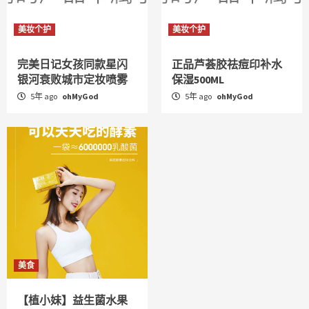
美妆个护
美妆个护
完美日记女孩同款星闪
正品芦荟胶祛痘印补水
银河衰败城市定妆喷雾
保湿500ML
5年 ago
ohMyGod
5年 ago
ohMyGod
美食
【植小妹】益生菌水果