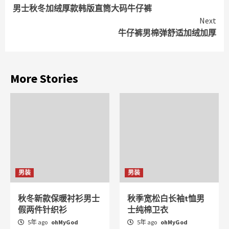
男士秋冬加绒厚款韩版直筒大码牛仔裤
Reading
Next
牛仔裤男棉弹舒适加绒加厚
More Stories
男装
男装
秋冬新款保暖衬衫男士
秋季宽松白长袖t恤男
假两件针织衫
士纯棉卫衣
5年 ago
ohMyGod
5年 ago
ohMyGod