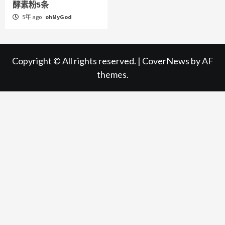
酵素粉5条
5年 ago
ohMyGod
Copyright © All rights reserved.
|
CoverNews
by AF
themes.