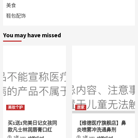
美食
鞋包配饰
You may have missed
美妆个护
居家
买1送1完美日记女孩同
【维德医疗旗舰店】鼻
款凡士林润唇膏口红
炎喷雾冲洗通鼻剂
5年 ago
ohMyGod
5年 ago
ohMyGod