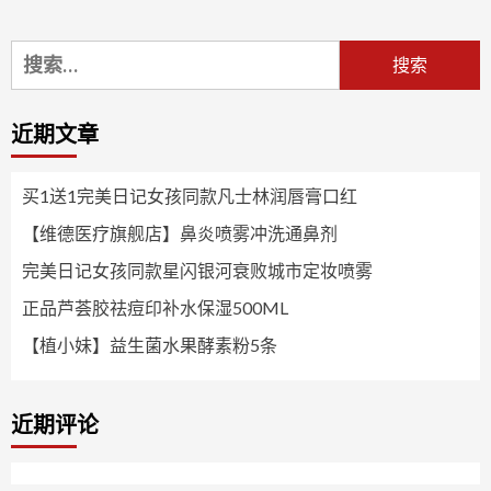
搜
索：
近期文章
买1送1完美日记女孩同款凡士林润唇膏口红
【维德医疗旗舰店】鼻炎喷雾冲洗通鼻剂
完美日记女孩同款星闪银河衰败城市定妆喷雾
正品芦荟胶祛痘印补水保湿500ML
【植小妹】益生菌水果酵素粉5条
近期评论