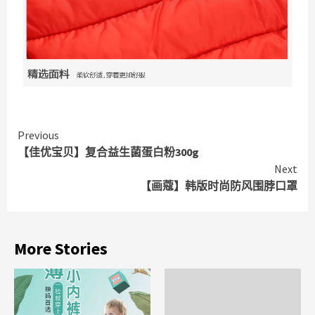
Continue
Previous
【佳优宝贝】复合益生菌蛋白粉300g
Reading
Next
【画蔻】韩版时尚防风围脖口罩
More Stories