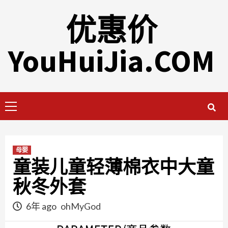
Skip
优惠价
to
content
YouHuiJia.COM
Primary
Menu
母婴
童装儿童轻薄棉衣中大童
秋冬外套
6年 ago
ohMyGod