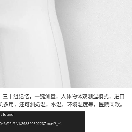
，三十组记忆，一键测量，人体物体双测温模式，进口
1机多用，还可测奶温，水温，环境温度等，医院同款。
ot found
04/p/2/e/6/t/1/268320302237.mp4?_=1