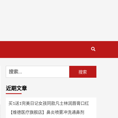
搜
索：
近期文章
买1送1完美日记女孩同款凡士林润唇膏口红
【维德医疗旗舰店】鼻炎喷雾冲洗通鼻剂