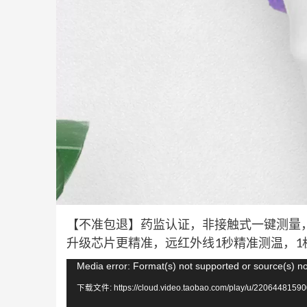
【不准包退】药监认证，非接触式一键测量
升级芯片更精准，远红外线1秒精准测温，
视
Media error: Format(s) not supported or source(s) n
频
下载文件: https://cloud.video.taobao.com/play/u/22064481590
播