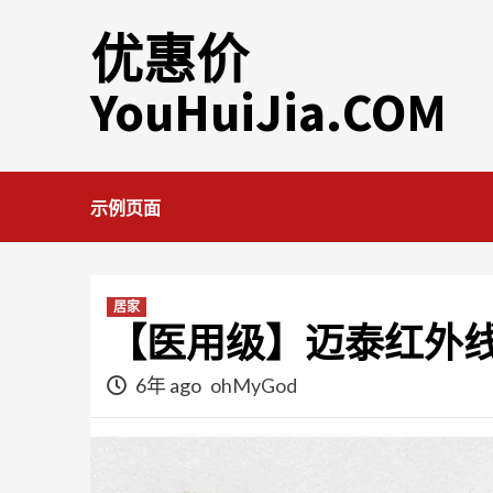
Skip
优惠价
to
content
YouHuiJia.COM
示例页面
居家
【医用级】迈泰红外
6年 ago
ohMyGod