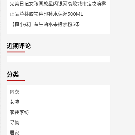
完美日记女孩同款星闪银河衰败城市定妆喷雾
正品芦荟胶祛痘印补水保湿500ML
【植小妹】益生菌水果酵素粉5条
近期评论
分类
内衣
女装
家装家纺
寻物
居家