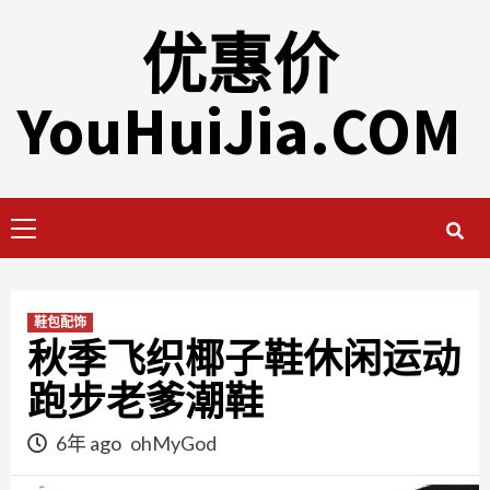
Skip
优惠价
to
content
YouHuiJia.COM
Primary
Menu
鞋包配饰
秋季飞织椰子鞋休闲运动
跑步老爹潮鞋
6年 ago
ohMyGod