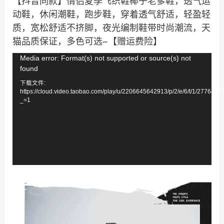
【抖音同款】情侣夏季飞织鞋椰子老爹鞋，透气运
动鞋，休闲潮鞋，跑步鞋，穿着透气舒适，轻盈轻
质，宽松舒适不挤脚，夜光编制鞋带时尚潮流，天
猫品质保证，多色可选~【赠运费险】
视
Media error: Format(s) not supported or source(s) not
found
频
下载文件:
播
https://cloud.video.taobao.com/play/u/2206645642913/p/2/e/6/t/1/277648
放
_=1
器