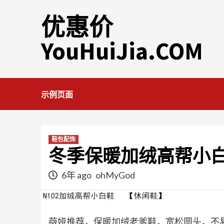
Skip
优惠价
to
content
YouHuiJia.COM
示例页面
鞋包配饰
冬季保暖加绒高帮小
6年 ago
ohMyGod
薇娅推荐，保暖加绒老爹鞋，宽松圆头，不