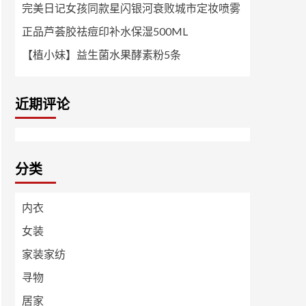
完美日记女孩同款星闪银河衰败城市定妆喷雾
正品芦荟胶祛痘印补水保湿500ML
【植小妹】益生菌水果酵素粉5条
近期评论
分类
内衣
女装
家装家纺
寻物
居家