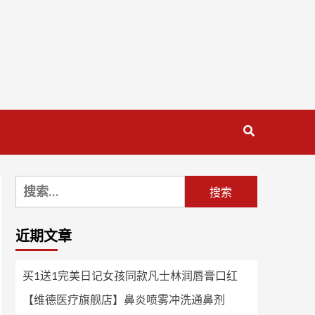
搜
索：
近期文章
买1送1完美日记女孩同款凡士林润唇膏口红
【维德医疗旗舰店】鼻炎喷雾冲洗通鼻剂