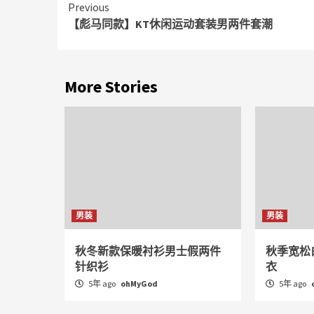
Continue
Previous
【彪马同款】KT休闲运动套装男两件套潮
Reading
More Stories
男装
男装
秋冬新款保暖衬衫男士假两件
秋季宽松
针织衫
衣
5年 ago
ohMyGod
5年 ago