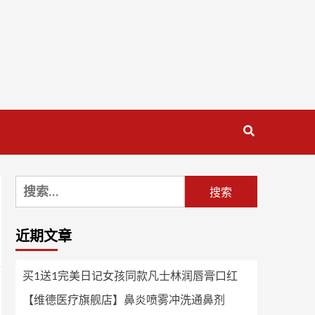
搜
索：
近期文章
买1送1完美日记女孩同款凡士林润唇膏口红
【维德医疗旗舰店】鼻炎喷雾冲洗通鼻剂