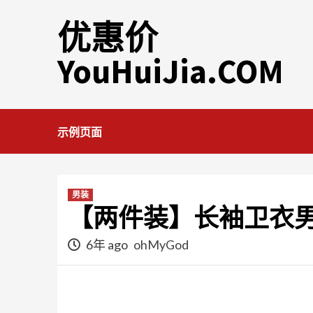
Skip
优惠价
to
content
YouHuiJia.COM
示例页面
男装
【两件装】长袖卫衣
6年 ago
ohMyGod