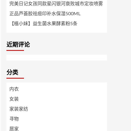
完美日记女孩同款星闪银河衰败城市定妆喷雾
正品芦荟胶祛痘印补水保湿500ML
【植小妹】益生菌水果酵素粉5条
近期评论
分类
内衣
女装
家装家纺
寻物
居家