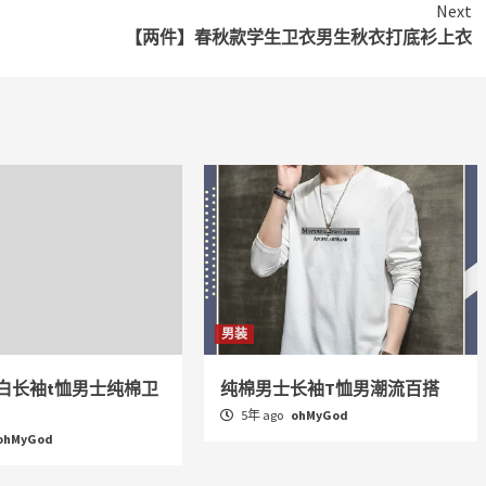
Next
【两件】春秋款学生卫衣男生秋衣打底衫上衣
男装
白长袖t恤男士纯棉卫
纯棉男士长袖T恤男潮流百搭
5年 ago
ohMyGod
ohMyGod