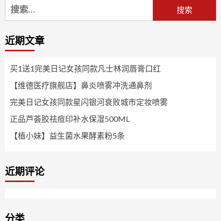
搜
索：
近期文章
买1送1完美日记女孩同款凡士林润唇膏口红
【维德医疗旗舰店】鼻炎喷雾冲洗通鼻剂
完美日记女孩同款星闪银河衰败城市定妆喷雾
正品芦荟胶祛痘印补水保湿500ML
【植小妹】益生菌水果酵素粉5条
近期评论
分类