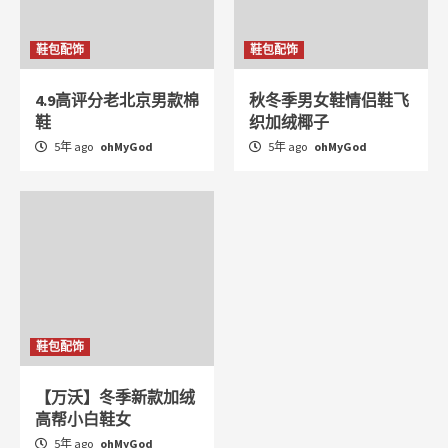
鞋包配饰
鞋包配饰
4.9高评分老北京男款棉
秋冬季男女鞋情侣鞋飞
鞋
织加绒椰子
5年 ago
ohMyGod
5年 ago
ohMyGod
鞋包配饰
【万沃】冬季新款加绒
高帮小白鞋女
5年 ago
ohMyGod