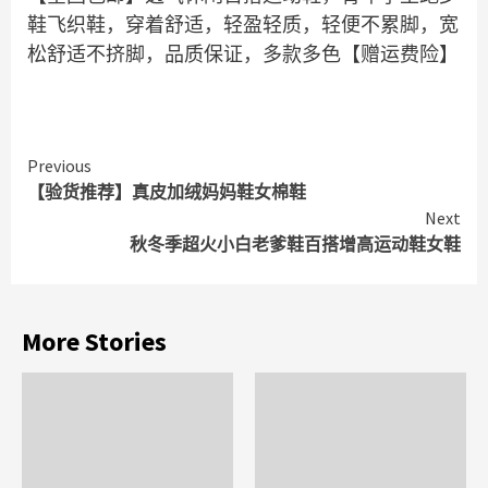
鞋飞织鞋，穿着舒适，轻盈轻质，轻便不累脚，宽
松舒适不挤脚，品质保证，多款多色【赠运费险】
Continue
Previous
【验货推荐】真皮加绒妈妈鞋女棉鞋
Reading
Next
秋冬季超火小白老爹鞋百搭增高运动鞋女鞋
More Stories