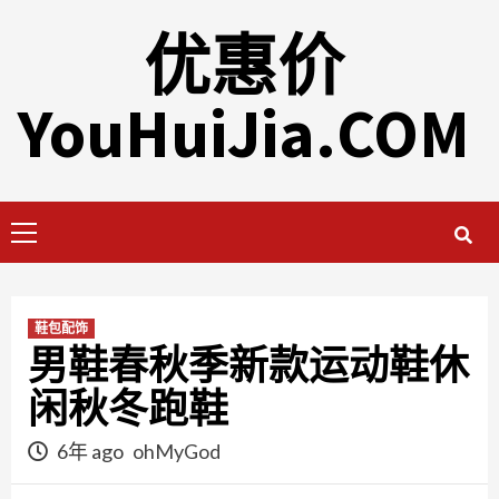
Skip
优惠价
to
content
YouHuiJia.COM
Primary
Menu
鞋包配饰
男鞋春秋季新款运动鞋休
闲秋冬跑鞋
6年 ago
ohMyGod