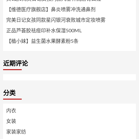
【维德医疗旗舰店】鼻炎喷雾冲洗通鼻剂
完美日记女孩同款星闪银河衰败城市定妆喷雾
正品芦荟胶祛痘印补水保湿500ML
【植小妹】益生菌水果酵素粉5条
近期评论
分类
内衣
女装
家装家纺