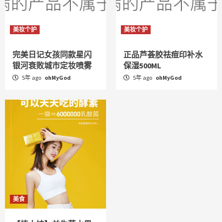
美妆个护
美妆个护
完美日记女孩同款星闪
正品芦荟胶祛痘印补水
银河衰败城市定妆喷雾
保湿500ML
5年 ago
ohMyGod
5年 ago
ohMyGod
美食