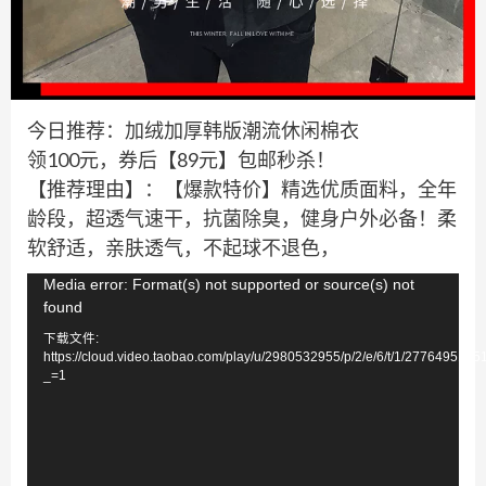
今日推荐：加绒加厚韩版潮流休闲棉衣
领100元，券后【89元】包邮秒杀！
【推荐理由】：【爆款特价】精选优质面料，全年
龄段，超透气速干，抗菌除臭，健身户外必备！柔
软舒适，亲肤透气，不起球不退色，
视
Media error: Format(s) not supported or source(s) not
found
频
下载文件:
播
https://cloud.video.taobao.com/play/u/2980532955/p/2/e/6/t/1/277649512
放
_=1
器