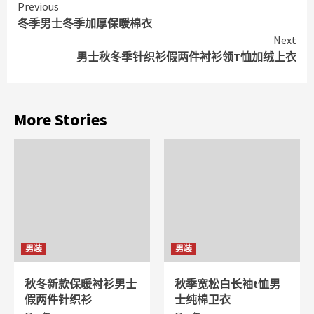
Continue
Previous
冬季男士冬季加厚保暖棉衣
Reading
Next
男士秋冬季针织衫假两件衬衫领T恤加绒上衣
More Stories
男装
男装
秋冬新款保暖衬衫男士
秋季宽松白长袖t恤男
假两件针织衫
士纯棉卫衣