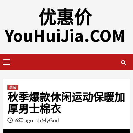
Skip
优惠价
to
content
YouHuiJia.COM
Primary
Menu
男装
秋季爆款休闲运动保暖加
厚男士棉衣
6年 ago
ohMyGod