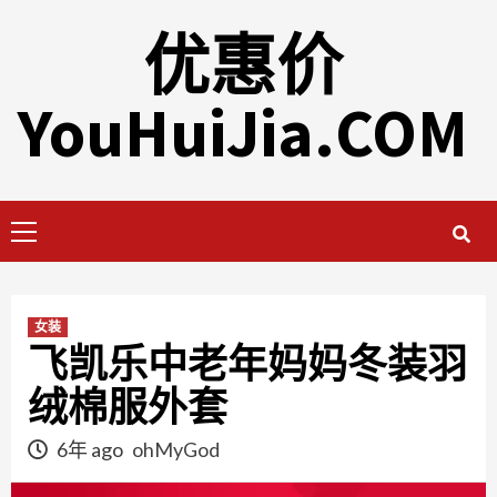
Skip
优惠价
to
content
YouHuiJia.COM
Primary
Menu
女装
飞凯乐中老年妈妈冬装羽
绒棉服外套
6年 ago
ohMyGod