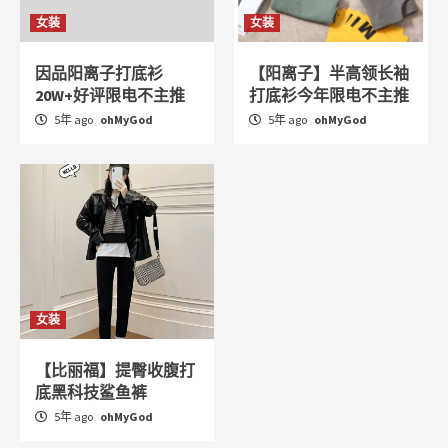
女装
女装
因品阳离子打底衫
【阳离子】半高领长袖
20W+好评限电不主推
打底衫今年限电不主推
5年 ago
ohMyGod
5年 ago
ohMyGod
女装
【比丽福】提臀收腹打
底黑科技鲨鱼裤
5年 ago
ohMyGod