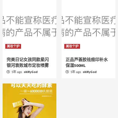
美妆个护
美妆个护
完美日记女孩同款星闪
正品芦荟胶祛痘印补水
银河衰败城市定妆喷雾
保湿500ML
5年 ago
ohMyGod
5年 ago
ohMyGod