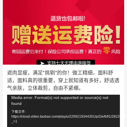
遮肉显瘦，满足“挑剔”的你！做工精细，面料舒
适，面料真的很重要，穿上就知道有多好，舒适透
气亲肤，立体裁剪，自由不紧绷。
视
Media error: Format(s) not supported or source(s) not
found
频
下载文件:
播
https://cloud.video.taobao.com/play/u/2209219344301/p/2/e/6/t/1/282201
放
_=1