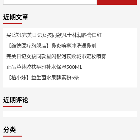
索：
近期文章
买1送1完美日记女孩同款凡士林润唇膏口红
【维德医疗旗舰店】鼻炎喷雾冲洗通鼻剂
完美日记女孩同款星闪银河衰败城市定妆喷雾
正品芦荟胶祛痘印补水保湿500ML
【植小妹】益生菌水果酵素粉5条
近期评论
分类