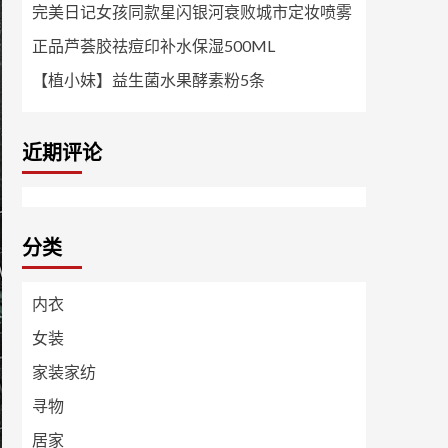
完美日记女孩同款星闪银河衰败城市定妆喷雾
正品芦荟胶祛痘印补水保湿500ML
【植小妹】益生菌水果酵素粉5条
近期评论
分类
内衣
女装
家装家纺
寻物
居家