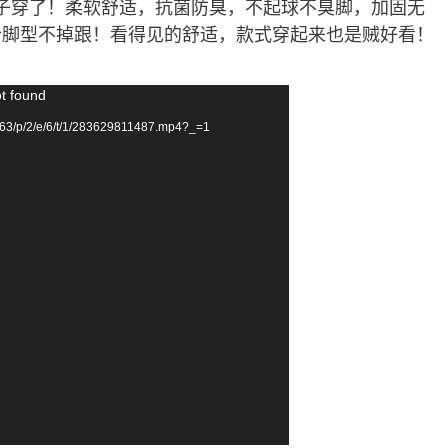
袜子穿了！柔软舒适，抗菌防臭，不起球不臭脚，加固无
合脚型不掉跟！看得见的舒适，款式穿起来也是贼好看！
ot found
63/p/2/e/6/t/1/283629811487.mp4?_=1