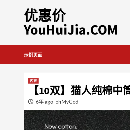
Skip
优惠价
to
content
YouHuiJia.COM
示例页面
内衣
【10双】猫人纯棉中
6年 ago
ohMyGod