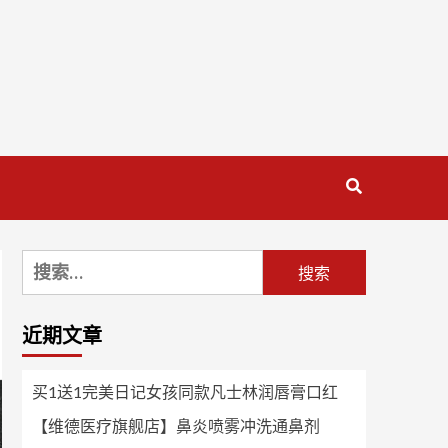
搜
索：
近期文章
买1送1完美日记女孩同款凡士林润唇膏口红
【维德医疗旗舰店】鼻炎喷雾冲洗通鼻剂