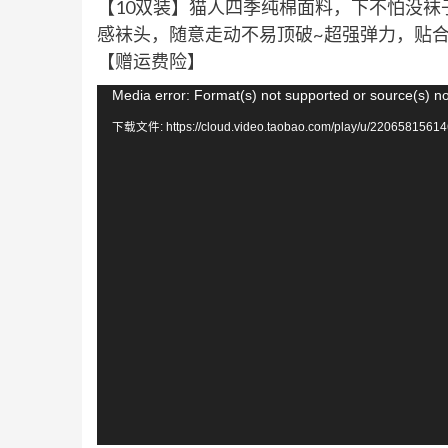
【10双装】猫人四季纯棉面料，下不怕没
感袜头，随意走动不易顶破~超强弹力，贴
【赠运费险】
视
Media error: Format(s) not supported or source(s) n
频
下载文件: https://cloud.video.taobao.com/play/u/22065815614
播
放
器