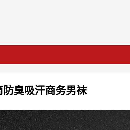
筒防臭吸汗商务男袜