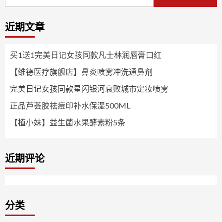
索：
近期文章
买1送1完美日记女孩同款凡士林润唇膏口红
【维德医疗旗舰店】鼻炎喷雾冲洗通鼻剂
完美日记女孩同款星闪银河衰败城市定妆喷雾
正品芦荟胶祛痘印补水保湿500ML
【植小妹】益生菌水果酵素粉5条
近期评论
分类