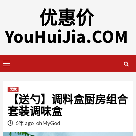
Skip
优惠价
to
content
YouHuiJia.COM
Primary
Menu
居家
【送勺】调料盒厨房组合
套装调味盒
6年 ago
ohMyGod