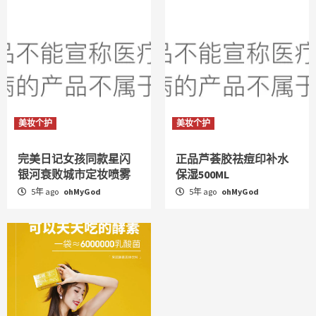
美妆个护
美妆个护
完美日记女孩同款星闪
正品芦荟胶祛痘印补水
银河衰败城市定妆喷雾
保湿500ML
5年 ago
ohMyGod
5年 ago
ohMyGod