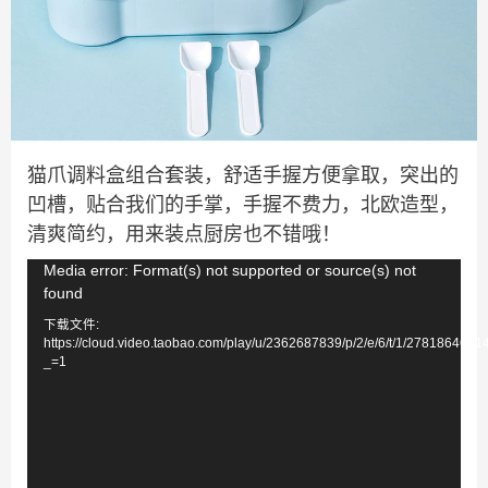
猫爪调料盒组合套装，舒适手握方便拿取，突出的
凹槽，贴合我们的手掌，手握不费力，北欧造型，
清爽简约，用来装点厨房也不错哦！
视
Media error: Format(s) not supported or source(s) not
found
频
下载文件:
播
https://cloud.video.taobao.com/play/u/2362687839/p/2/e/6/t/1/278186460
放
_=1
器