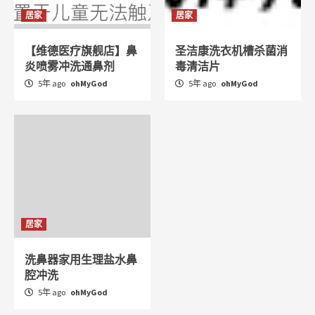
居家
居家
【维德医疗旗舰店】鼻
圣洁康洗衣机槽杀菌消
炎喷雾冲洗通鼻剂
毒清洁片
5年 ago
ohMyGod
5年 ago
ohMyGod
居家
洗鼻器家用生理盐水鼻
腔冲洗
5年 ago
ohMyGod