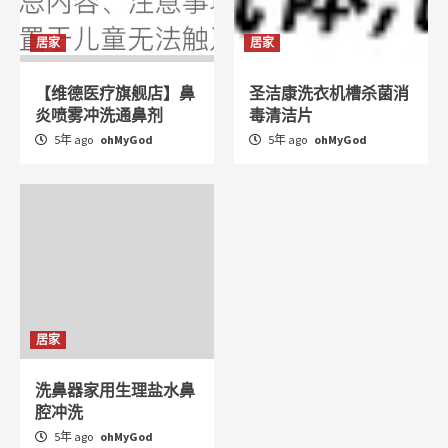
居家
居家
【维德医疗旗舰店】鼻
圣洁康洗衣机槽杀菌消
炎喷雾冲洗通鼻剂
毒清洁片
5年 ago
ohMyGod
5年 ago
ohMyGod
居家
洗鼻器家用生理盐水鼻
腔冲洗
5年 ago
ohMyGod