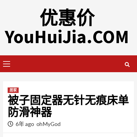
Skip
优惠价
to
content
YouHuiJia.COM
Primary
Menu
居家
被子固定器无针无痕床单
防滑神器
6年 ago
ohMyGod