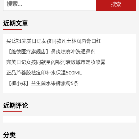
搜
索：
近期文章
买1送1完美日记女孩同款凡士林润唇膏口红
【维德医疗旗舰店】鼻炎喷雾冲洗通鼻剂
完美日记女孩同款星闪银河衰败城市定妆喷雾
正品芦荟胶祛痘印补水保湿500ML
【植小妹】益生菌水果酵素粉5条
近期评论
分类