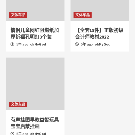
文体车品
文体车品
情侣儿童网红阻燃纸加
【全套18件】正版初级
厚祈福孔明灯3个装
会计师教材2022
5年 ago
ohMyGod
5年 ago
ohMyGod
文体车品
有声挂图早教益智玩具
宝宝启蒙挂画
5年 ago
ohMyGod