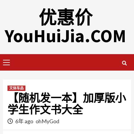
Skip
优惠价
to
content
YouHuiJia.COM
Primary
Menu
文体车品
【随机发一本】加厚版小
学生作文书大全
6年 ago
ohMyGod