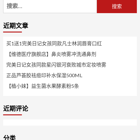
搜
索：
近期文章
买1送1完美日记女孩同款凡士林润唇膏口红
【维德医疗旗舰店】鼻炎喷雾冲洗通鼻剂
完美日记女孩同款星闪银河衰败城市定妆喷雾
正品芦荟胶祛痘印补水保湿500ML
【植小妹】益生菌水果酵素粉5条
近期评论
分类