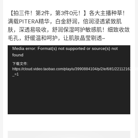
【拍三件！第2件，第3件0元！】各大主播种草！
满载PITERA精华，白金舒润，倍润浸透紧致肌
肤，深透易吸收，舒润保湿呵护敏感肌！细致收敛
毛孔，舒缓温和呵护，让肌肤晶莹剔透~
视
Media error: Format(s) not supported or source(s) not
found
频
下载文件:
播
https://cloud.video.taobao.com/play/u/3990884104/p/2/e/6/t/1/221121622
放
_=1
器