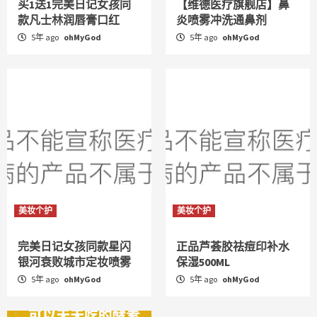
买1送1完美日记女孩同
【维德医疗旗舰店】鼻
款凡士林润唇膏口红
炎喷雾冲洗通鼻剂
5年 ago
ohMyGod
5年 ago
ohMyGod
美妆个护
美妆个护
完美日记女孩同款星闪
正品芦荟胶祛痘印补水
银河衰败城市定妆喷雾
保湿500ML
5年 ago
ohMyGod
5年 ago
ohMyGod