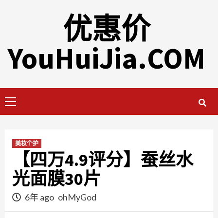
Skip
优惠价
to
content
YouHuiJia.COM
Primary
Menu
美妆个护
【四万4.9评分】蚕丝水
光面膜30片
6年 ago
ohMyGod