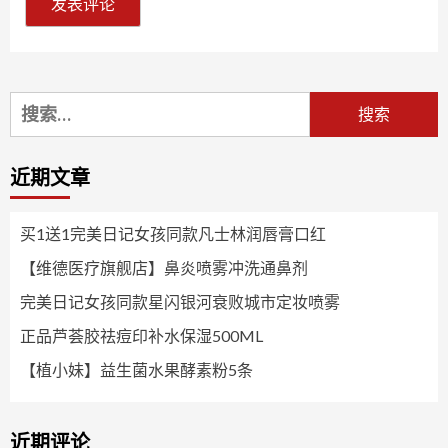
搜
索：
近期文章
买1送1完美日记女孩同款凡士林润唇膏口红
【维德医疗旗舰店】鼻炎喷雾冲洗通鼻剂
完美日记女孩同款星闪银河衰败城市定妆喷雾
正品芦荟胶祛痘印补水保湿500ML
【植小妹】益生菌水果酵素粉5条
近期评论