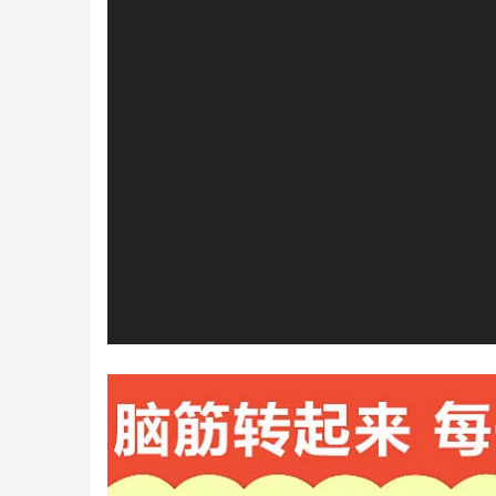
播
放
器