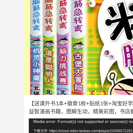
【送课外书1本+徽章1枚+贴纸1张+淘宝
益智漫画书籍，图解生动，精美彩图，书店都卖
视
Media error: Format(s) not supported or source(s) n
频
下载文件: https://cloud.video.taobao.com/play/u/22006072281