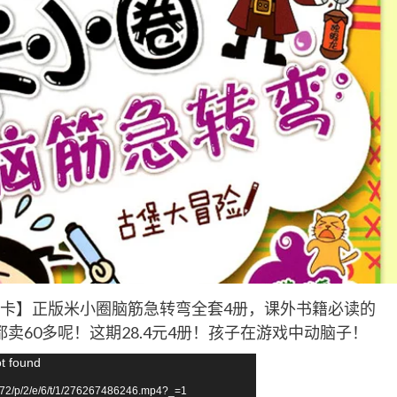
好学卡】正版米小圈脑筋急转弯全套4册，课外书籍必读的
60多呢！这期28.4元4册！孩子在游戏中动脑子！
ot found
72/p/2/e/6/t/1/276267486246.mp4?_=1