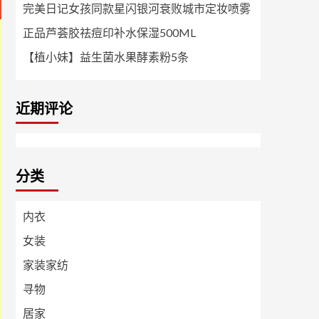
完美日记女孩同款星闪银河衰败城市定妆喷雾
正品芦荟胶祛痘印补水保湿500ML
【植小妹】益生菌水果酵素粉5条
近期评论
分类
内衣
女装
家装家纺
寻物
居家