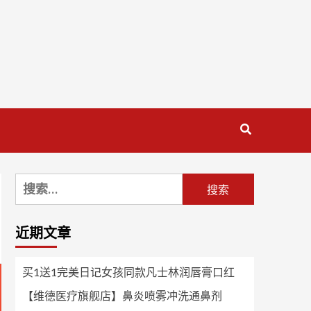
搜
索：
近期文章
买1送1完美日记女孩同款凡士林润唇膏口红
【维德医疗旗舰店】鼻炎喷雾冲洗通鼻剂