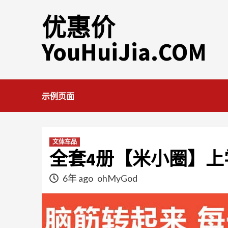
Skip
优惠价
to
content
YouHuiJia.COM
示例页面
文体车品
全套4册【米小圈】上
6年 ago
ohMyGod