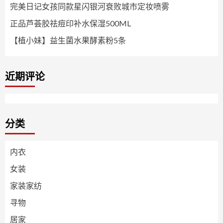
完美日记女孩同款星闪银河衰败城市定妆喷雾
正品芦荟胶祛痘印补水保湿500ML
【植小妹】益生菌水果酵素粉5条
近期评论
分类
内衣
女装
家装家纺
寻物
居家