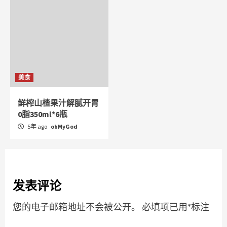
美食
鲜榨山楂果汁解腻开胃
0脂350ml*6瓶
5年 ago
ohMyGod
发表评论
您的电子邮箱地址不会被公开。
必填项已用
*
标注