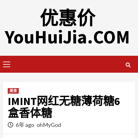
Skip
优惠价
to
content
YouHuiJia.COM
Primary
Menu
美食
IMINT网红无糖薄荷糖6
盒香体糖
6年 ago
ohMyGod