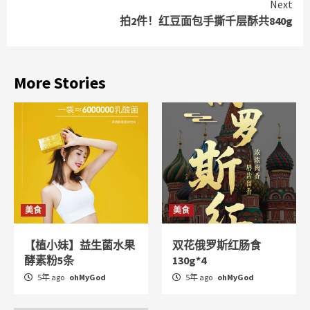
Next
拍2件！红豆面包手撕千层酥共840g
More Stories
美食
美食
【植小妹】益生菌水果
双花俄罗斯红肠食
酵素粉5条
130g*4
5年 ago
ohMyGod
5年 ago
ohMyGod