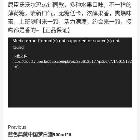
屈臣氏沃尔玛热销同款，多种水果口味，不一样的
薄荷糖，清新口气，无糖低卡，浓醇果香，爽爆味
蕾，上班随时来一颗，活力满满，约会来一颗，接
吻都是香的~【正品保证】
视
Media error: Format(s) not supported or source(s) not
found
频
下载文件:
播
https://cloud.video.taobao.com/play/u/2856125177/p/2/e/6/t/1/501519284
放
_=1
器
Continue
Previous
蓝色典藏中国梦白酒500ml*6
Reading