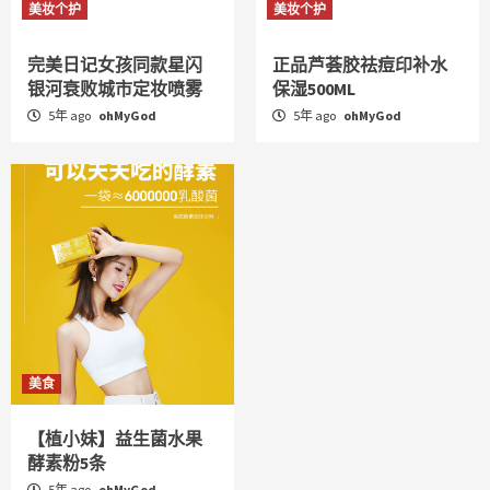
美妆个护
美妆个护
完美日记女孩同款星闪
正品芦荟胶祛痘印补水
银河衰败城市定妆喷雾
保湿500ML
5年 ago
ohMyGod
5年 ago
ohMyGod
美食
【植小妹】益生菌水果
酵素粉5条
5年 ago
ohMyGod