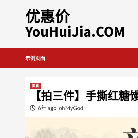
Skip
优惠价
to
content
YouHuiJia.COM
示例页面
美食
【拍三件】手撕红糖馒头
6年 ago
ohMyGod