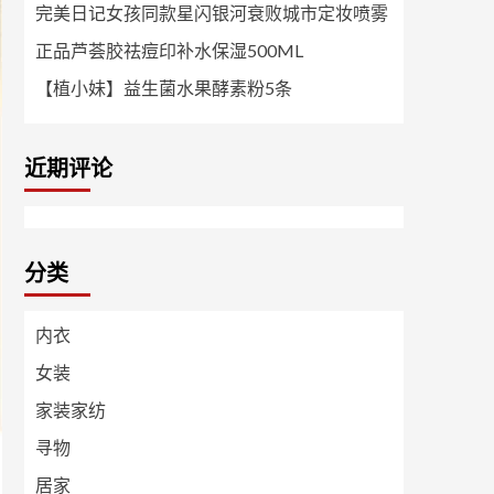
完美日记女孩同款星闪银河衰败城市定妆喷雾
正品芦荟胶祛痘印补水保湿500ML
【植小妹】益生菌水果酵素粉5条
近期评论
分类
内衣
女装
家装家纺
寻物
居家