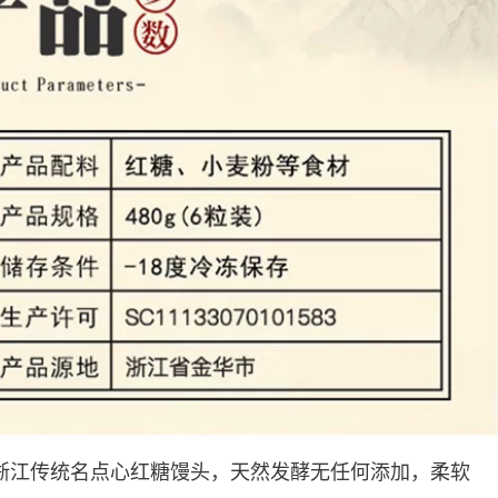
元】浙江传统名点心红糖馒头，天然发酵无任何添加，柔软