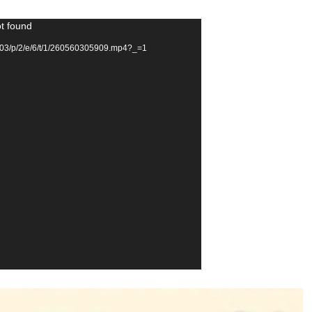
ot found
03/p/2/e/6/t/1/260560305909.mp4?_=1