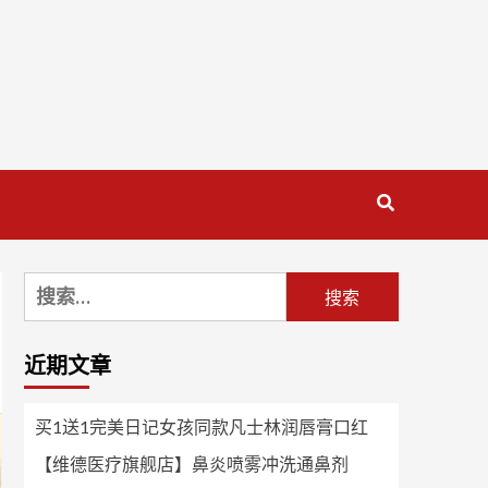
搜
索：
近期文章
买1送1完美日记女孩同款凡士林润唇膏口红
【维德医疗旗舰店】鼻炎喷雾冲洗通鼻剂