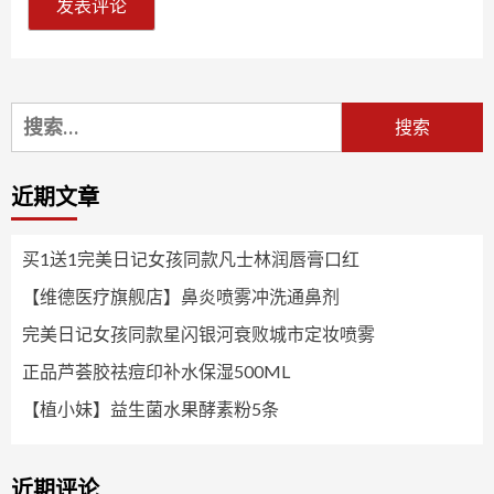
搜
索：
近期文章
买1送1完美日记女孩同款凡士林润唇膏口红
【维德医疗旗舰店】鼻炎喷雾冲洗通鼻剂
完美日记女孩同款星闪银河衰败城市定妆喷雾
正品芦荟胶祛痘印补水保湿500ML
【植小妹】益生菌水果酵素粉5条
近期评论