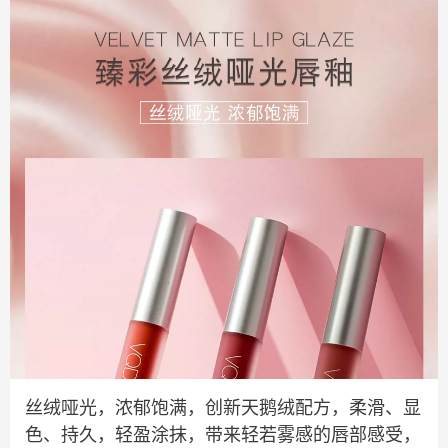
丝绒哑光，浓郁饱满，创新天鹅绒配方，柔滑、显
色、持久，轻盈涂抹，带来轻若雾感的唇部感受，