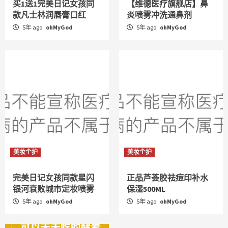
买1送1完美日记女孩同
【维德医疗旗舰店】鼻
款凡士林润唇膏口红
炎喷雾冲洗通鼻剂
5年 ago
ohMyGod
5年 ago
ohMyGod
美妆个护
美妆个护
完美日记女孩同款星闪
正品芦荟胶祛痘印补水
银河衰败城市定妆喷雾
保湿500ML
5年 ago
ohMyGod
5年 ago
ohMyGod