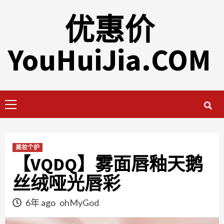
Skip
优惠价
to
content
YouHuiJia.COM
Primary
Menu
美妆个护
【VQDQ】雾面唇釉天鹅
丝绒哑光唇彩
6年 ago
ohMyGod