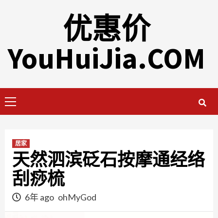
Skip
优惠价
to
content
YouHuiJia.COM
Primary
Menu
居家
天然泗滨砭石按摩通经络
刮痧梳
6年 ago
ohMyGod