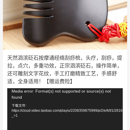
天然泗滨砭石按摩通经络刮痧梳，头疗，刮痧，提
拉，点穴，多重功效，正宗泗滨砭石，操作简单，
还可雕刻文字花纹，手工打磨精致工艺，手感舒
适，全身适用！【赠运费险】
视
Media error: Format(s) not supported or source(s) not
found
频
下载文件:
播
https://cloud.video.taobao.com/play/u/2208359875999/p/2/e/6/t/1/281644
放
_=1
器