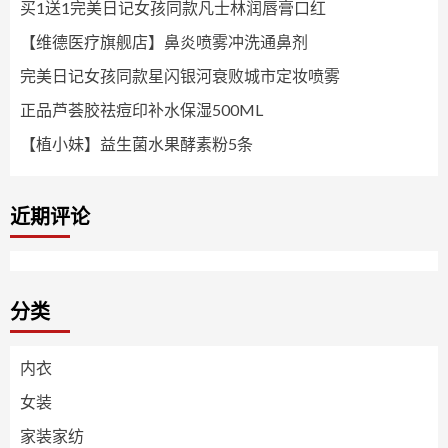
买1送1完美日记女孩同款凡士林润唇膏口红
【维德医疗旗舰店】鼻炎喷雾冲洗通鼻剂
完美日记女孩同款星闪银河衰败城市定妆喷雾
正品芦荟胶祛痘印补水保湿500ML
【植小妹】益生菌水果酵素粉5条
近期评论
分类
内衣
女装
家装家纺