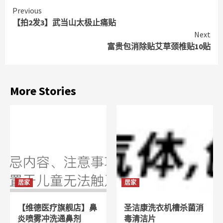
Continue
Previous
【拍2发3】武当山太极止痛贴
Reading
Next
富贵包消除贴艾草颈椎贴10贴
More Stories
居家
居家
【维德医疗旗舰店】鼻
圣洁康洗衣机槽杀菌消
炎喷雾冲洗通鼻剂
毒清洁片