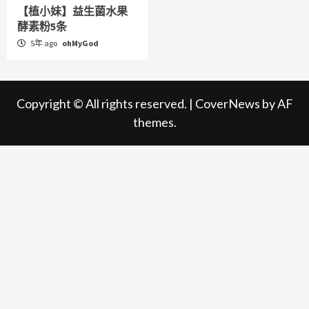
【植小妹】益生菌水果
酵素粉5条
5年 ago
ohMyGod
Copyright © All rights reserved.
|
CoverNews
by AF
themes.