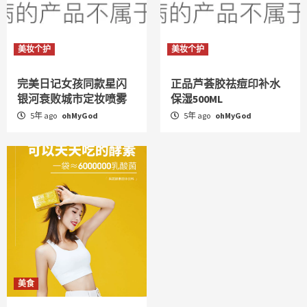
美妆个护
美妆个护
完美日记女孩同款星闪
正品芦荟胶祛痘印补水
银河衰败城市定妆喷雾
保湿500ML
5年 ago
ohMyGod
5年 ago
ohMyGod
美食