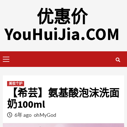
Skip
优惠价
to
content
YouHuiJia.COM
Primary
Menu
美妆个护
【希芸】氨基酸泡沫洗面
奶100ml
6年 ago
ohMyGod