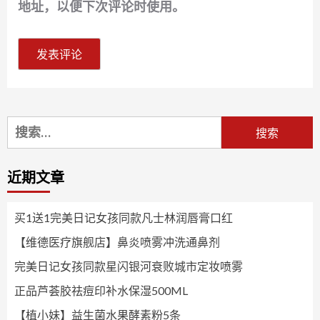
地址，以便下次评论时使用。
搜
索：
近期文章
买1送1完美日记女孩同款凡士林润唇膏口红
【维德医疗旗舰店】鼻炎喷雾冲洗通鼻剂
完美日记女孩同款星闪银河衰败城市定妆喷雾
正品芦荟胶祛痘印补水保湿500ML
【植小妹】益生菌水果酵素粉5条