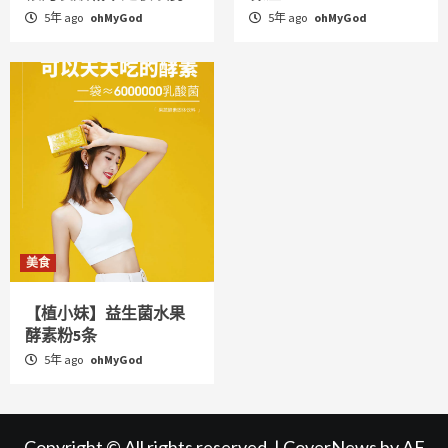
5年 ago
ohMyGod
5年 ago
ohMyGod
美食
【植小妹】益生菌水果
酵素粉5条
5年 ago
ohMyGod
Copyright © All rights reserved.
|
CoverNews
by AF