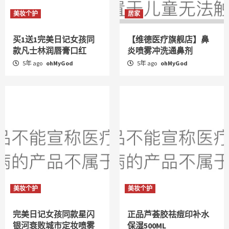
美妆个护
居家
买1送1完美日记女孩同
【维德医疗旗舰店】鼻
款凡士林润唇膏口红
炎喷雾冲洗通鼻剂
5年 ago
ohMyGod
5年 ago
ohMyGod
美妆个护
美妆个护
完美日记女孩同款星闪
正品芦荟胶祛痘印补水
银河衰败城市定妆喷雾
保湿500ML