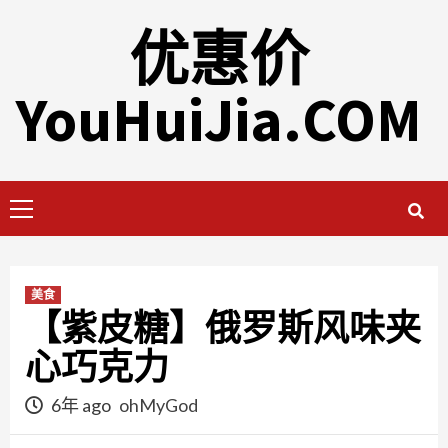
Skip
优惠价
to
content
YouHuiJia.COM
Primary
Menu
美食
【紫皮糖】俄罗斯风味夹
心巧克力
6年 ago
ohMyGod