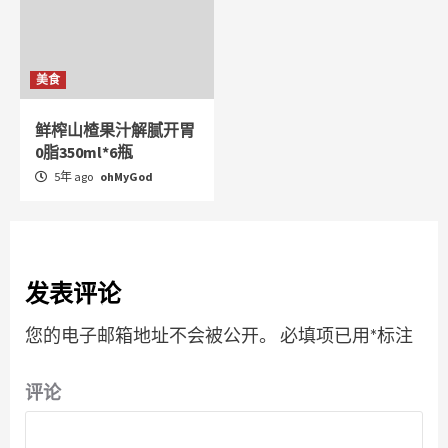
美食
鲜榨山楂果汁解腻开胃
0脂350ml*6瓶
5年 ago
ohMyGod
发表评论
您的电子邮箱地址不会被公开。
必填项已用
*
标注
评论