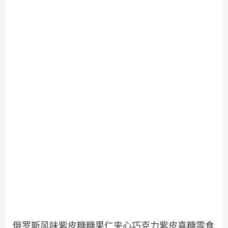
俄罗斯风味紫皮糖糖果仁夹心巧克力紫皮喜糖零食