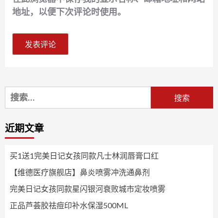
地址，以便下次评论时使用。
搜
索：
近期文章
买1送1完美日记女孩同款凡士林润唇膏口红
【维德医疗旗舰店】鼻炎喷雾冲洗通鼻剂
完美日记女孩同款星闪银河衰败城市定妆喷雾
正品芦荟胶祛痘印补水保湿500ML