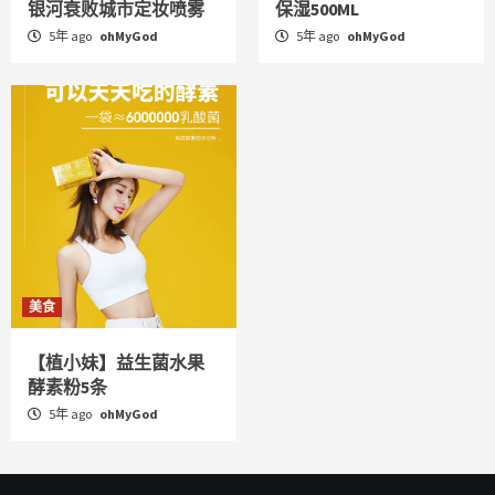
银河衰败城市定妆喷雾
保湿500ML
5年 ago
ohMyGod
5年 ago
ohMyGod
美食
【植小妹】益生菌水果
酵素粉5条
5年 ago
ohMyGod