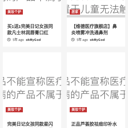
美妆个护
居家
买1送1完美日记女孩同
【维德医疗旗舰店】鼻
款凡士林润唇膏口红
炎喷雾冲洗通鼻剂
5年 ago
ohMyGod
5年 ago
ohMyGod
美妆个护
美妆个护
完美日记女孩同款星闪
正品芦荟胶祛痘印补水