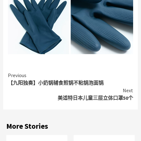
Continue
Previous
【九阳独奏】小奶锅辅食煎锅不粘锅泡面锅
Reading
Next
美适特日本儿童三层立体口罩50个
More Stories