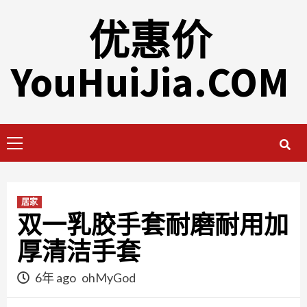
Skip
优惠价
to
content
YouHuiJia.COM
Primary
Menu
居家
双一乳胶手套耐磨耐用加
厚清洁手套
6年 ago
ohMyGod