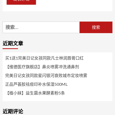
搜
索：
近期文章
买1送1完美日记女孩同款凡士林润唇膏口红
【维德医疗旗舰店】鼻炎喷雾冲洗通鼻剂
完美日记女孩同款星闪银河衰败城市定妆喷雾
正品芦荟胶祛痘印补水保湿500ML
【植小妹】益生菌水果酵素粉5条
近期评论