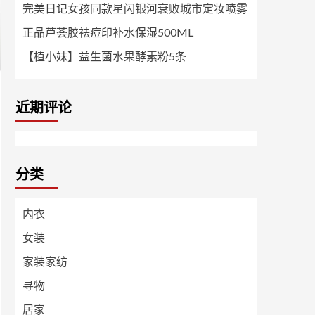
完美日记女孩同款星闪银河衰败城市定妆喷雾
正品芦荟胶祛痘印补水保湿500ML
【植小妹】益生菌水果酵素粉5条
近期评论
分类
内衣
女装
家装家纺
寻物
居家