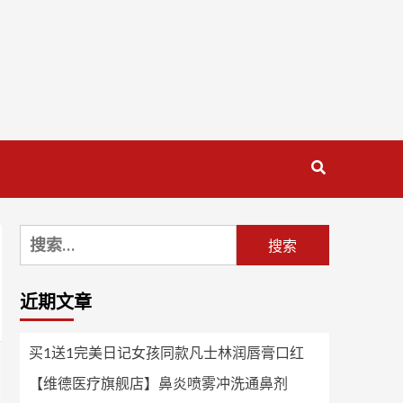
搜
索：
近期文章
买1送1完美日记女孩同款凡士林润唇膏口红
【维德医疗旗舰店】鼻炎喷雾冲洗通鼻剂