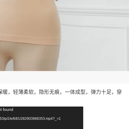
保暖，轻薄柔软，隐形无痕，一体成型，弹力十足，穿
ot found
53/p/2/e/6/t/1/282903968353.mp4?_=1