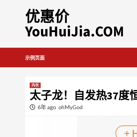
Skip
优惠价
to
content
YouHuiJia.COM
示例页面
内衣
太子龙！自发热37度
6年 ago
ohMyGod