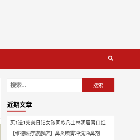
搜
索：
近期文章
买1送1完美日记女孩同款凡士林润唇膏口红
【维德医疗旗舰店】鼻炎喷雾冲洗通鼻剂