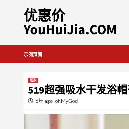
Skip
优惠价
to
content
YouHuiJia.COM
示例页面
居家
519超强吸水干发浴
6年 ago
ohMyGod