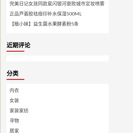
完美日记女孩同款星闪银河衰败城市定妆喷雾
正品芦荟胶祛痘印补水保湿500ML
【植小妹】益生菌水果酵素粉5条
近期评论
分类
内衣
女装
家装家纺
寻物
居家